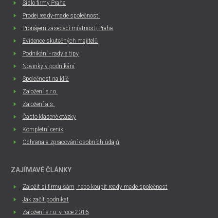
Sídlo firmy Praha
Prodej ready-made společností
Pronájem zasedací místnosti Praha
Evidence skutečných majitelů
Podnikání - rady a tipy
Novinky v podnikání
Společnost na klíč
Založení s.r.o.
Založení a.s.
Často kladené otázky
Kompletní ceník
Ochrana a zpracování osobních údajů
ZAJÍMAVÉ ČLÁNKY
Založit si firmu sám, nebo koupit ready made společnost
Jak začít podnikat
Založení s.r.o. v roce 2016