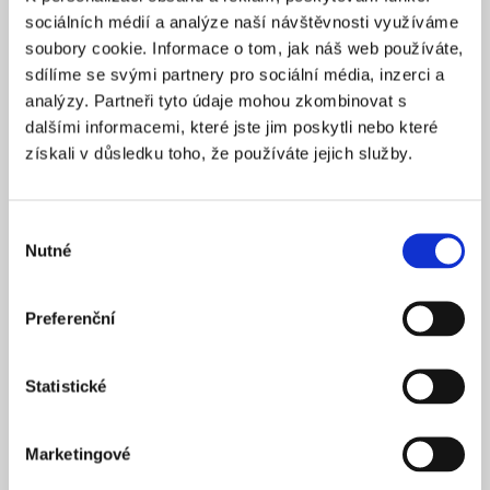
Praha 1
SÍDLO
sociálních médií a analýze naší návštěvnosti využíváme
2025
soubory cookie. Informace o tom, jak náš web používáte,
ZALOŽENO
sdílíme se svými partnery pro sociální média, inzerci a
15 900 Kč
CENA OD *
analýzy. Partneři tyto údaje mohou zkombinovat s
dalšími informacemi, které jste jim poskytli nebo které
REZERVOVAT
získali v důsledku toho, že používáte jejich služby.
NÁZEV SPOLEČNOSTI
Next Generation Edge s.r.o.
Výběr
Nutné
20 000 Kč
souhlasu
KAPITÁL
Praha 1
SÍDLO
Preferenční
2025
ZALOŽENO
15 900 Kč
CENA OD *
Statistické
REZERVOVAT
Marketingové
NÁZEV SPOLEČNOSTI