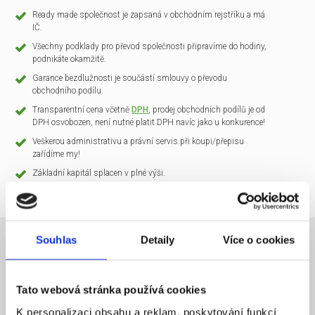
Ready made společnost je zapsaná v obchodním rejstříku a má
IČ.
Všechny podklady pro převod společnosti připravíme do hodiny,
podnikáte okamžitě.
Garance bezdlužnosti je součástí smlouvy o převodu
obchodního podílu.
Transparentní cena včetně
DPH
, prodej obchodních podílů je od
DPH osvobozen, není nutné platit DPH navíc jako u konkurence!
Veškerou administrativu a právní servis při koupi/přepisu
zařídíme my!
Základní kapitál splacen v plné výši.
Souhlas
Detaily
Více o cookies
NÁZEV SPOLEČNOSTI
CLARIO Systems s.r.o.
Tato webová stránka používá cookies
20 000 Kč
KAPITÁL
K personalizaci obsahu a reklam, poskytování funkcí