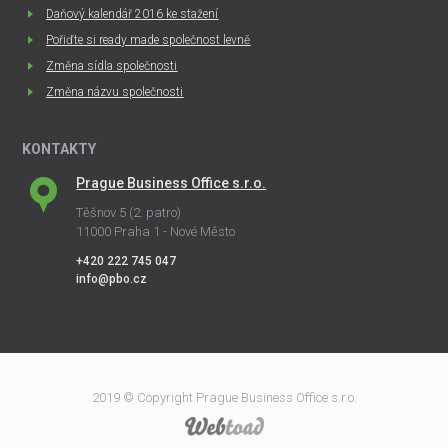
Daňový kalendář 2016 ke stažení
Pořiďte si ready made společnost levně
Změna sídla společnosti
Změna názvu společnosti
KONTAKTY
Prague Business Office s.r.o.
Těšnov 5 (2. patro)
11000 Praha 1 - Nové Město
+420 222 745 047
info@pbo.cz
2019 © Copyright Prague Business Office s.r.o.