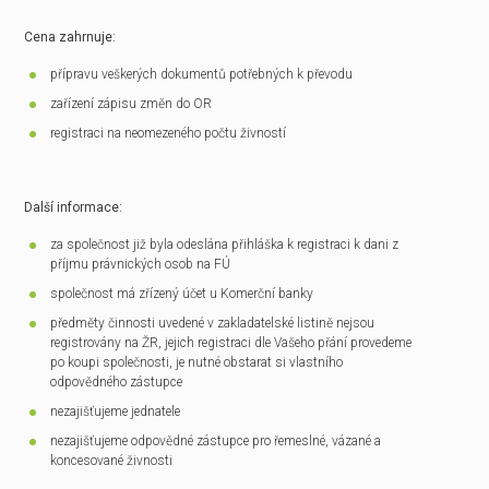
Cena zahrnuje:
přípravu veškerých dokumentů potřebných k převodu
zařízení zápisu změn do OR
registraci na neomezeného počtu živností
Další informace:
za společnost již byla odeslána přihláška k registraci k dani z
příjmu právnických osob na FÚ
společnost má zřízený účet u Komerční banky
předměty činnosti uvedené v zakladatelské listině nejsou
registrovány na ŽR, jejich registraci dle Vašeho přání provedeme
po koupi společnosti, je nutné obstarat si vlastního
odpovědného zástupce
nezajišťujeme jednatele
nezajišťujeme odpovědné zástupce pro řemeslné, vázané a
koncesované živnosti