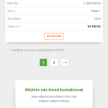
2 000 000 Kč
KAPITÁL
Praha 1
SÍDLO
2024
ZALOŽENO
54 900 Kč
CENA OD *
REZERVOVAT
* uvedené ceny jsou osvobozené od DPH
1
2
Můžete nás ihned kontaktovat
Naši odborní konzultanti Vám rádi
zodpoví veškeré dotazy