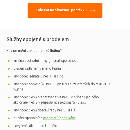
Služby spojené s prodejem
Kdy se mění zakladatelská listina?
změna obchodní firmy (jména) společnosti
přesun sídla firmy mimo Prahu
jiný počet jednatelů než 1 - u s.r.o.
jiný počet společníků než 1 - jen u s.r.o. založených do roku 2013
včetně
jiný počet členů představenstva než 1 v případě jediného
akcionáře, než 3 v případě více akcionářů - u a.s.
jiný počet členů dozorčí rady než 3 - u a.s.
přidání speciálních
předmětů podnikání
navýšení základního kapitálu