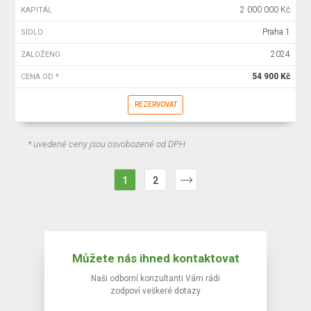
2 000 000 Kč
KAPITÁL
Praha 1
SÍDLO
2024
ZALOŽENO
54 900 Kč
CENA OD *
REZERVOVAT
* uvedené ceny jsou osvobozené od DPH
1
2
Můžete nás ihned kontaktovat
Naši odborní konzultanti Vám rádi
zodpoví veškeré dotazy