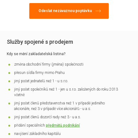
Služby spojené s prodejem
Kdy se mění zakladatelská listina?
změna obchodní firmy (jména) společnosti
přesun sídla firmy mimo Prahu
jiný počet jednatelů než 1 - u s.r.o.
jiný počet společníků než 1 - jen u s.r.o. založených do roku 2013
včetně
jiný počet členů představenstva než 1 v případě jediného
akcionáře, než 3 v případě více akcionářů - u a.s.
jiný počet členů dozorčí rady než 3 - u a.s.
přidání speciálních
předmětů podnikání
navýšení základního kapitálu