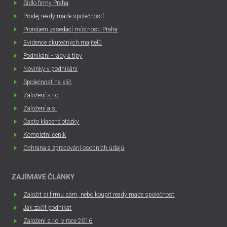
Sídlo firmy Praha
Prodej ready-made společností
Pronájem zasedací místnosti Praha
Evidence skutečných majitelů
Podnikání - rady a tipy
Novinky v podnikání
Společnost na klíč
Založení s.r.o.
Založení a.s.
Často kladené otázky
Kompletní ceník
Ochrana a zpracování osobních údajů
ZAJÍMAVÉ ČLÁNKY
Založit si firmu sám, nebo koupit ready made společnost
Jak začít podnikat
Založení s.r.o. v roce 2016