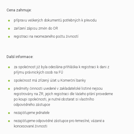
Cena zahrnuje:
přípravu veškerých dokumentů potřebných k převodu
zařízení zápisu změn do OR
registraci na neomezeného počtu živností
Další informace:
za společnost již byla odeslána přihláška k registraci k dani z
příjmu právnických osob na FÚ
společnost má zřízený účet u Komerční banky
předměty činnosti uvedené v zakladatelské listině nejsou
registrovány na ŽR, jejich registraci dle Vašeho přání provedeme
po koupi společnosti, je nutné obstarat si vlastního
odpovědného zástupce
nezajišťujeme jednatele
nezajišťujeme odpovědné zástupce pro řemeslné, vázané a
koncesované živnosti