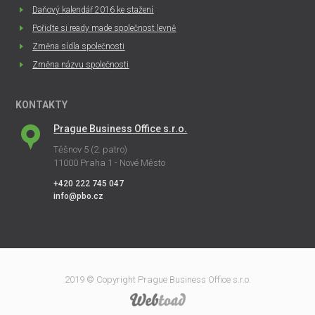
Daňový kalendář 2016 ke stažení
Pořiďte si ready made společnost levně
Změna sídla společnosti
Změna názvu společnosti
KONTAKTY
Prague Business Office s.r.o.
Těšnov 5 (2. patro)
11000 Praha 1 - Nové Město
+420 222 745 047
info@pbo.cz
2019 © Copyright Prague Business Office s.r.o.