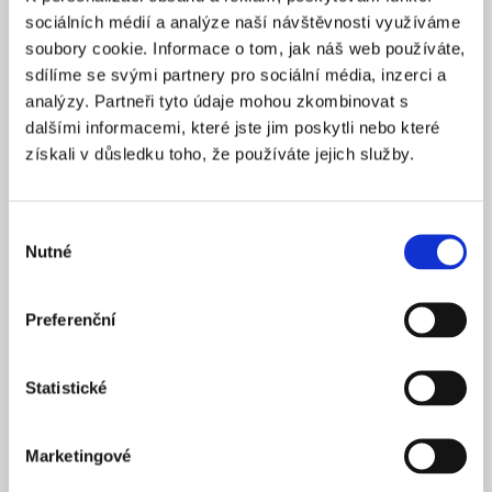
Praha 1
SÍDLO
sociálních médií a analýze naší návštěvnosti využíváme
2025
soubory cookie. Informace o tom, jak náš web používáte,
ZALOŽENO
sdílíme se svými partnery pro sociální média, inzerci a
15 900 Kč
CENA OD *
analýzy. Partneři tyto údaje mohou zkombinovat s
dalšími informacemi, které jste jim poskytli nebo které
REZERVOVAT
získali v důsledku toho, že používáte jejich služby.
NÁZEV SPOLEČNOSTI
Next Generation Edge s.r.o.
Výběr
Nutné
20 000 Kč
souhlasu
KAPITÁL
Praha 1
SÍDLO
Preferenční
2025
ZALOŽENO
15 900 Kč
CENA OD *
Statistické
REZERVOVAT
Marketingové
NÁZEV SPOLEČNOSTI