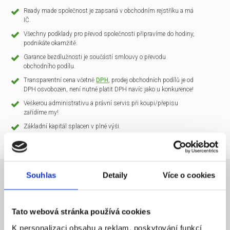
Ready made společnost je zapsaná v obchodním rejstříku a má
IČ.
Všechny podklady pro převod společnosti připravíme do hodiny,
podnikáte okamžitě.
Garance bezdlužnosti je součástí smlouvy o převodu
obchodního podílu.
Transparentní cena včetně
DPH
, prodej obchodních podílů je od
DPH osvobozen, není nutné platit DPH navíc jako u konkurence!
Veškerou administrativu a právní servis při koupi/přepisu
zařídíme my!
Základní kapitál splacen v plné výši.
Souhlas
Detaily
Více o cookies
NÁZEV SPOLEČNOSTI
CLARIO Systems s.r.o.
Tato webová stránka používá cookies
20 000 Kč
KAPITÁL
K personalizaci obsahu a reklam, poskytování funkcí