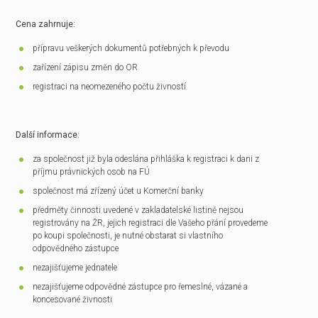
Cena zahrnuje:
přípravu veškerých dokumentů potřebných k převodu
zařízení zápisu změn do OR
registraci na neomezeného počtu živností
Další informace:
za společnost již byla odeslána přihláška k registraci k dani z
příjmu právnických osob na FÚ
společnost má zřízený účet u Komerční banky
předměty činnosti uvedené v zakladatelské listině nejsou
registrovány na ŽR, jejich registraci dle Vašeho přání provedeme
po koupi společnosti, je nutné obstarat si vlastního
odpovědného zástupce
nezajišťujeme jednatele
nezajišťujeme odpovědné zástupce pro řemeslné, vázané a
koncesované živnosti