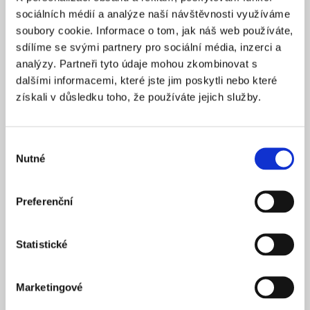
Praha 1
SÍDLO
sociálních médií a analýze naší návštěvnosti využíváme
2025
soubory cookie. Informace o tom, jak náš web používáte,
ZALOŽENO
sdílíme se svými partnery pro sociální média, inzerci a
15 900 Kč
CENA OD *
analýzy. Partneři tyto údaje mohou zkombinovat s
dalšími informacemi, které jste jim poskytli nebo které
REZERVOVAT
získali v důsledku toho, že používáte jejich služby.
NÁZEV SPOLEČNOSTI
Next Generation Edge s.r.o.
Výběr
Nutné
20 000 Kč
souhlasu
KAPITÁL
Praha 1
SÍDLO
Preferenční
2025
ZALOŽENO
15 900 Kč
CENA OD *
Statistické
REZERVOVAT
Marketingové
NÁZEV SPOLEČNOSTI