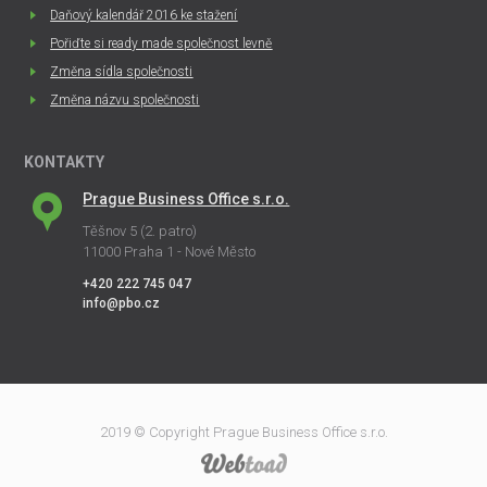
Daňový kalendář 2016 ke stažení
Pořiďte si ready made společnost levně
Změna sídla společnosti
Změna názvu společnosti
KONTAKTY
Prague Business Office s.r.o.
Těšnov 5 (2. patro)
11000 Praha 1 - Nové Město
+420 222 745 047
info@pbo.cz
2019 © Copyright Prague Business Office s.r.o.