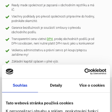
Ready made společnost je zapsaná v obchodním rejstříku a má
IČ.
Všechny podklady pro převod společnosti připravíme do hodiny,
podnikáte okamžitě.
Garance bezdlužnosti je součástí smlouvy o převodu
obchodního podílu.
Transparentní cena včetně
DPH
, prodej obchodních podílů je od
DPH osvobozen, není nutné platit DPH navíc jako u konkurence!
Veškerou administrativu a právní servis při koupi/přepisu
zařídíme my!
Základní kapitál splacen v plné výši.
Souhlas
Detaily
Více o cookies
NÁZEV SPOLEČNOSTI
CLARIO Systems s.r.o.
Tato webová stránka používá cookies
20 000 Kč
KAPITÁL
K personalizaci obsahu a reklam, poskytování funkcí