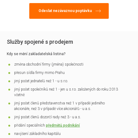
Služby spojené s prodejem
Kdy se mění zakladatelská listina?
změna obchodní firmy (jména) společnosti
přesun sídla firmy mimo Prahu
jiný počet jednatelů než 1 - u s.r.o.
jiný počet společníků než 1 - jen u s.r.o. založených do roku 2013
včetně
jiný počet členů představenstva než 1 v případě jediného
akcionáře, než 3 v případě více akcionářů - u a.s.
jiný počet členů dozorčí rady než 3 - u a.s.
přidání speciálních
předmětů podnikání
navýšení základního kapitálu