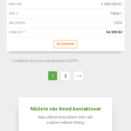
2 000 000 Kč
KAPITÁL
Praha 1
SÍDLO
2024
ZALOŽENO
54 900 Kč
CENA OD *
REZERVOVAT
* uvedené ceny jsou osvobozené od DPH
1
2
Můžete nás ihned kontaktovat
Naši odborní konzultanti Vám rádi
zodpoví veškeré dotazy