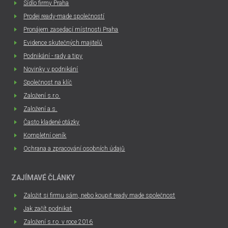
Sídlo firmy Praha
Prodej ready-made společností
Pronájem zasedací místnosti Praha
Evidence skutečných majitelů
Podnikání - rady a tipy
Novinky v podnikání
Společnost na klíč
Založení s.r.o.
Založení a.s.
Často kladené otázky
Kompletní ceník
Ochrana a zpracování osobních údajů
ZAJÍMAVÉ ČLÁNKY
Založit si firmu sám, nebo koupit ready made společnost
Jak začít podnikat
Založení s.r.o. v roce 2016