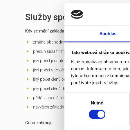
Služby spojené s prodejem
Kdy se mění zakladatelská listina?
Souhlas
změna obchodní firmy (jména) společnosti
přesun sídla firmy mimo Prahu
Tato webová stránka použív
jiný počet jednatelů než 1 - u s.r.o.
K personalizaci obsahu a re
cookie. Informace o tom, jak
jiný počet společníků než 1 - jen u s.r.o. založených d
tyto údaje mohou zkombinovat
jiný počet členů představenstva než 1 v případě jediné
používáte jejich služby.
jiný počet členů dozorčí rady než 3 - u a.s.
Výběr
přidání speciálních
předmětů podnikání
Nutné
souhlasu
navýšení základního kapitálu
Cena zahrnuje: