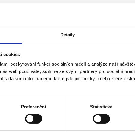
Detaily
á cookies
klam, poskytování funkcí sociálních médií a analýze naší návšt
 náš web používáte, sdílíme se svými partnery pro sociální média
o roku 2013 včetně
 s dalšími informacemi, které jste jim poskytli nebo které získa
ho akcionáře, než 3 v případě více akcionářů - u a.s.
Preferenční
Statistické