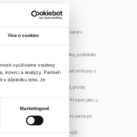
Ready made společnost je zapsaná v
Více o cookies
obchodním rejstříku a má IČ.
Všechny podklady pro převod
společnosti připravíme do hodiny, podnikáte
okamžitě.
ěvnosti využíváme soubory
Garance bezdlužnosti je součástí smlouvy o
, inzerci a analýzy. Partneři
převodu obchodního podílu.
li v důsledku toho, že
Transparentní cena včetně
DPH
, prodej
obchodních podílů je od DPH
osvobozen, není nutné platit DPH navíc jako u
konkurence!
Marketingové
Veškerou administrativu a právní servis při
koupi/přepisu zařídíme my!
Základní kapitál splacen v plné výši.