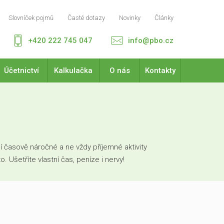
Slovníček pojmů
Časté dotazy
Novinky
Články
+420 222 745 047
info@pbo.cz
Účetnictví
Kalkulačka
O nás
Kontakty
 časově náročné a ne vždy příjemné aktivity
Ušetříte vlastní čas, peníze i nervy!