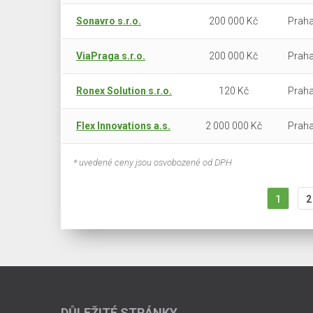
Sonavro s.r.o.
200 000 Kč
Praha
ViaPraga s.r.o.
200 000 Kč
Praha
Ronex Solution s.r.o.
120 Kč
Praha
Flex Innovations a.s.
2 000 000 Kč
Praha
* uvedené ceny jsou osvobozené od DPH
1
2
DŮLEŽITÉ STRÁNKY