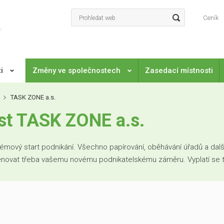
Ceník
ti
Změny ve společnostech
Zasedací místnosti
TASK ZONE a.s.
st TASK ZONE a.s.
mový start podnikání. Všechno papírování, oběhávání úřadů a další
věnovat třeba vašemu novému podnikatelskému záměru. Vyplatí se to. 