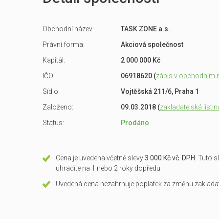
Obchodní název:
TASK ZONE a.s.
Právní forma:
Akciová společnost
Kapitál:
2 000 000 Kč
IČO:
06918620 (
zápis v obchodním re
Sídlo:
Vojtěšská 211/6, Praha 1
Založeno:
09.03.2018 (
zakladatelská listin
Status:
Prodáno
Cena je uvedena včetně slevy
3 000 Kč vč. DPH
. Tuto 
uhradíte na 1 nebo 2 roky dopředu.
Uvedená cena nezahrnuje poplatek za změnu zakladate