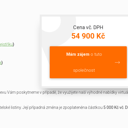
Cena vč. DPH
54 900 Kč
jstříku
)
Mám zájem
o tuto
a
)
společnost
slevu Vám poskytneme v případě, že využijete naší výhodné nabídky virtuál
lské listiny. Její případná změna je zpoplateněna částkou
5 000 Kč vč. 