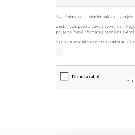
Vyplněním a odesláním formuláře potvrzujete
Zaškrtnutím políčka dáváte společnosti Prague
pouze zajímavé informace z podnikatelské obla
Více o zpracování a ochraně osobních údajů n