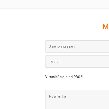
M
Virtuální sídlo od PBO?
: