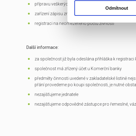
přípravu veškerých dokumentů potřebných k převodu
Odmítnout
zařízení zápisu změn do OR
registraci na neomezeného počtu živností
Další informace:
za společnost již byla odeslána přihláška k registrac
společnost má zřízený účet u Komerční banky
předměty činnosti uvedené v zakladatelské listině nejs
přání provedeme po koupi společnosti, je nutné obst
nezajišťujeme jednatele
nezajišťujeme odpovědné zástupce pro řemeslné, vá