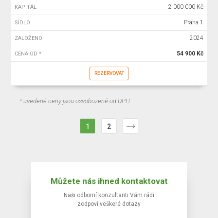
2 000 000 Kč
KAPITÁL
Praha 1
SÍDLO
2024
ZALOŽENO
54 900 Kč
CENA OD *
REZERVOVAT
* uvedené ceny jsou osvobozené od DPH
1
2
Můžete nás ihned kontaktovat
Naši odborní konzultanti Vám rádi
zodpoví veškeré dotazy