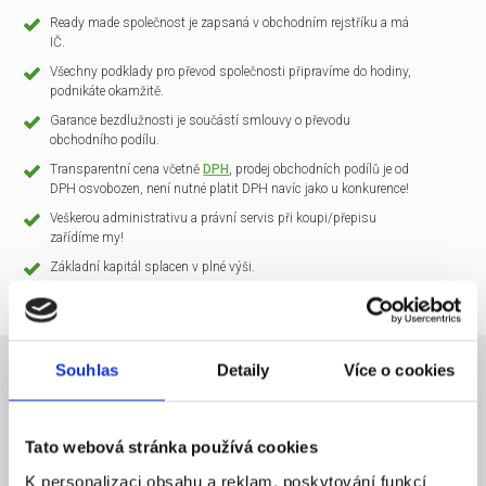
Ready made společnost je zapsaná v obchodním rejstříku a má
IČ.
Všechny podklady pro převod společnosti připravíme do hodiny,
podnikáte okamžitě.
Garance bezdlužnosti je součástí smlouvy o převodu
obchodního podílu.
Transparentní cena včetně
DPH
, prodej obchodních podílů je od
DPH osvobozen, není nutné platit DPH navíc jako u konkurence!
Veškerou administrativu a právní servis při koupi/přepisu
zařídíme my!
Základní kapitál splacen v plné výši.
Souhlas
Detaily
Více o cookies
NÁZEV SPOLEČNOSTI
CLARIO Systems s.r.o.
Tato webová stránka používá cookies
20 000 Kč
KAPITÁL
K personalizaci obsahu a reklam, poskytování funkcí