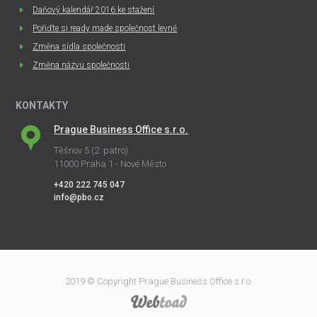
Daňový kalendář 2016 ke stažení
Pořiďte si ready made společnost levně
Změna sídla společnosti
Změna názvu společnosti
KONTAKTY
Prague Business Office s.r.o.
Těšnov 5 (2. patro)
11000 Praha 1 - Nové Město
+420 222 745 047
info@pbo.cz
2019 © Copyright Prague Business Office s.r.o.