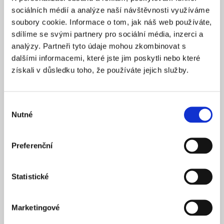
Praha 1
SÍDLO
sociálních médií a analýze naší návštěvnosti využíváme
2025
soubory cookie. Informace o tom, jak náš web používáte,
ZALOŽENO
sdílíme se svými partnery pro sociální média, inzerci a
15 900 Kč
CENA OD *
analýzy. Partneři tyto údaje mohou zkombinovat s
dalšími informacemi, které jste jim poskytli nebo které
REZERVOVAT
získali v důsledku toho, že používáte jejich služby.
NÁZEV SPOLEČNOSTI
Next Generation Edge s.r.o.
Výběr
Nutné
20 000 Kč
souhlasu
KAPITÁL
Praha 1
SÍDLO
Preferenční
2025
ZALOŽENO
15 900 Kč
CENA OD *
Statistické
REZERVOVAT
Marketingové
NÁZEV SPOLEČNOSTI