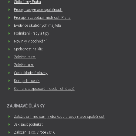
Sídlo firmy Praha
Prodej ready-made společností
Pronájem zasedací místnosti Praha
Evidence skutečných majitelů
Podnikání - rady a tipy
Novinky v podnikání
Společnost na klíč
Založení s.r.o.
Založení a.s.
Často kladené otázky
Kompletní ceník
Ochrana a zpracování osobních údajů
ZAJÍMAVÉ ČLÁNKY
Založit si firmu sám, nebo koupit ready made společnost
Jak začít podnikat
Založení s.r.o. v roce 2016