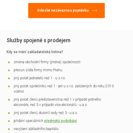
Služby spojené s prodejem
Kdy se mění zakladatelská listina?
změna obchodní firmy (jména) společnosti
přesun sídla firmy mimo Prahu
jiný počet jednatelů než 1 - u s.r.o.
jiný počet společníků než 1 - jen u s.r.o. založených do roku 2013
včetně
jiný počet členů představenstva než 1 v případě jediného
akcionáře, než 3 v případě více akcionářů - u a.s.
jiný počet členů dozorčí rady než 3 - u a.s.
přidání speciálních
předmětů podnikání
navýšení základního kapitálu