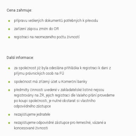
Cena zahrnuje:
přípravu veškerých dokumentů potřebných k převodu
zařízení zápisu změn do OR
registraci na neomezeného počtu živností
Další informace:
za společnost již byla odeslána přihláška k registraci k dani z
příjmu právnických osob na FÚ
společnost má zřízený účet u Komerční banky
předměty činnosti uvedené v zakladatelské listině nejsou
registrovány na ŽR, jejich registraci dle Vašeho přání provedeme
po koupi společnosti, je nutné obstarat si vlastního
odpovědného zástupce
nezajišťujeme jednatele
nezajišťujeme odpovědné zástupce pro řemeslné, vázané a
koncesované živnosti