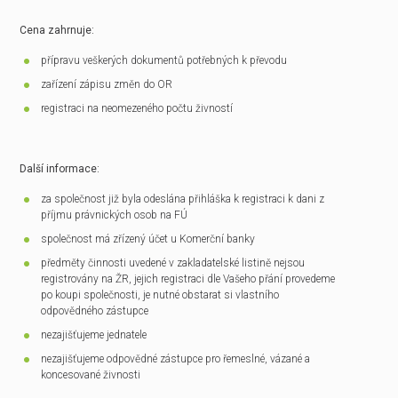
Cena zahrnuje:
přípravu veškerých dokumentů potřebných k převodu
zařízení zápisu změn do OR
registraci na neomezeného počtu živností
Další informace:
za společnost již byla odeslána přihláška k registraci k dani z
příjmu právnických osob na FÚ
společnost má zřízený účet u Komerční banky
předměty činnosti uvedené v zakladatelské listině nejsou
registrovány na ŽR, jejich registraci dle Vašeho přání provedeme
po koupi společnosti, je nutné obstarat si vlastního
odpovědného zástupce
nezajišťujeme jednatele
nezajišťujeme odpovědné zástupce pro řemeslné, vázané a
koncesované živnosti