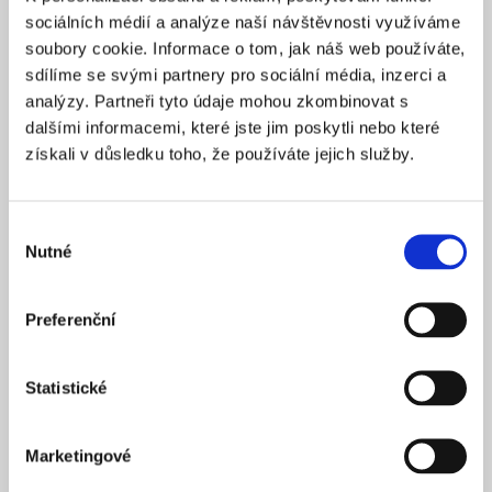
Praha 1
SÍDLO
sociálních médií a analýze naší návštěvnosti využíváme
2025
soubory cookie. Informace o tom, jak náš web používáte,
ZALOŽENO
sdílíme se svými partnery pro sociální média, inzerci a
15 900 Kč
CENA OD *
analýzy. Partneři tyto údaje mohou zkombinovat s
dalšími informacemi, které jste jim poskytli nebo které
REZERVOVAT
získali v důsledku toho, že používáte jejich služby.
NÁZEV SPOLEČNOSTI
Next Generation Edge s.r.o.
Výběr
Nutné
20 000 Kč
souhlasu
KAPITÁL
Praha 1
SÍDLO
Preferenční
2025
ZALOŽENO
15 900 Kč
CENA OD *
Statistické
REZERVOVAT
Marketingové
NÁZEV SPOLEČNOSTI