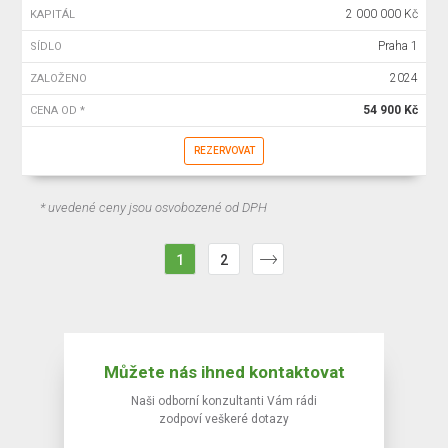
2 000 000 Kč
KAPITÁL
Praha 1
SÍDLO
2024
ZALOŽENO
54 900 Kč
CENA OD *
REZERVOVAT
* uvedené ceny jsou osvobozené od DPH
1
2
Můžete nás ihned kontaktovat
Naši odborní konzultanti Vám rádi
zodpoví veškeré dotazy