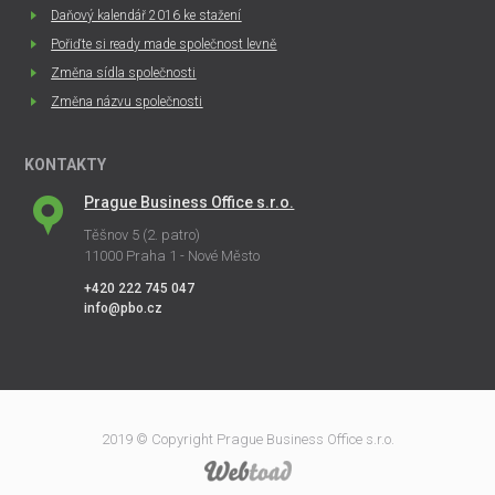
Daňový kalendář 2016 ke stažení
Pořiďte si ready made společnost levně
Změna sídla společnosti
Změna názvu společnosti
KONTAKTY
Prague Business Office s.r.o.
Těšnov 5 (2. patro)
11000 Praha 1 - Nové Město
+420 222 745 047
info@pbo.cz
2019 © Copyright Prague Business Office s.r.o.