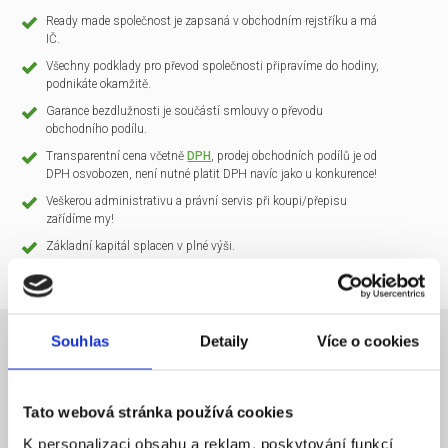
Ready made společnost je zapsaná v obchodním rejstříku a má
IČ.
Všechny podklady pro převod společnosti připravíme do hodiny,
podnikáte okamžitě.
Garance bezdlužnosti je součástí smlouvy o převodu
obchodního podílu.
Transparentní cena včetně
DPH
, prodej obchodních podílů je od
DPH osvobozen, není nutné platit DPH navíc jako u konkurence!
Veškerou administrativu a právní servis při koupi/přepisu
zařídíme my!
Základní kapitál splacen v plné výši.
Souhlas
Detaily
Více o cookies
NÁZEV SPOLEČNOSTI
CLARIO Systems s.r.o.
Tato webová stránka používá cookies
20 000 Kč
KAPITÁL
K personalizaci obsahu a reklam, poskytování funkcí