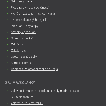
Sídlo firmy Praha
Prodej ready-made společností
Pronájem zasedací místnosti Praha
Evidence skutečných majitelů
Podnikání - rady a tipy
Novinky v podnikání
Společnost na klíč
Založení s.r.o.
Založení a.s.
Často kladené otázky
Kompletní ceník
Ochrana a zpracování osobních údajů
ZAJÍMAVÉ ČLÁNKY
Založit si firmu sám, nebo koupit ready made společnost
Jak začít podnikat
Založení s.r.o. v roce 2016