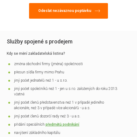
Služby spojené s prodejem
Kdy se mění zakladatelská listina?
změna obchodní firmy (jména) společnosti
přesun sídla firmy mimo Prahu
jiný počet jednatelů než 1 - u s.r.o.
jiný počet společníků než 1 - jen u s.r.o. založených do roku 2013
včetně
jiný počet členů představenstva než 1 v případě jediného
akcionáře, než 3 v případě více akcionářů - u a.s.
jiný počet členů dozorčí rady než 3 - u a.s.
přidání speciálních
předmětů podnikání
navýšení základního kapitálu