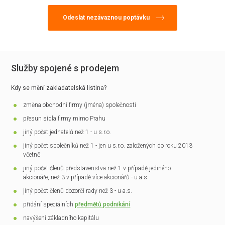
Služby spojené s prodejem
Kdy se mění zakladatelská listina?
změna obchodní firmy (jména) společnosti
přesun sídla firmy mimo Prahu
jiný počet jednatelů než 1 - u s.r.o.
jiný počet společníků než 1 - jen u s.r.o. založených do roku 2013
včetně
jiný počet členů představenstva než 1 v případě jediného
akcionáře, než 3 v případě více akcionářů - u a.s.
jiný počet členů dozorčí rady než 3 - u a.s.
přidání speciálních
předmětů podnikání
navýšení základního kapitálu