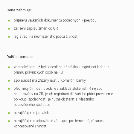
Cena zahrnuje:
přípravu veškerých dokumentů potřebných k převodu
zařízení zápisu změn do OR
registraci na neomezeného počtu živností
Další informace:
za společnost již byla odeslána přihláška k registraci k dani z
příjmu právnických osob na FÚ
společnost má zřízený účet u Komerční banky
předměty činnosti uvedené v zakladatelské listině nejsou
registrovány na ŽR, jejich registraci dle Vašeho přání provedeme
po koupi společnosti, je nutné obstarat si vlastního
odpovědného zástupce
nezajišťujeme jednatele
nezajišťujeme odpovědné zástupce pro řemeslné, vázané a
koncesované živnosti