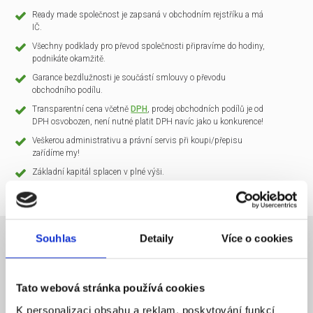
Ready made společnost je zapsaná v obchodním rejstříku a má
IČ.
Všechny podklady pro převod společnosti připravíme do hodiny,
podnikáte okamžitě.
Garance bezdlužnosti je součástí smlouvy o převodu
obchodního podílu.
Transparentní cena včetně
DPH
, prodej obchodních podílů je od
DPH osvobozen, není nutné platit DPH navíc jako u konkurence!
Veškerou administrativu a právní servis při koupi/přepisu
zařídíme my!
Základní kapitál splacen v plné výši.
Souhlas
Detaily
Více o cookies
NÁZEV SPOLEČNOSTI
CLARIO Systems s.r.o.
Tato webová stránka používá cookies
20 000 Kč
KAPITÁL
K personalizaci obsahu a reklam, poskytování funkcí