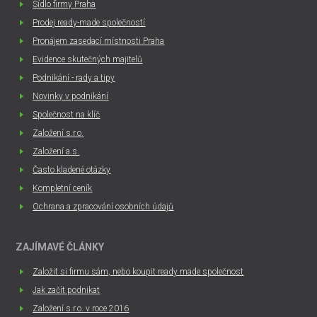
Sídlo firmy Praha
Prodej ready-made společností
Pronájem zasedací místnosti Praha
Evidence skutečných majitelů
Podnikání - rady a tipy
Novinky v podnikání
Společnost na klíč
Založení s.r.o.
Založení a.s.
Často kladené otázky
Kompletní ceník
Ochrana a zpracování osobních údajů
ZAJÍMAVÉ ČLÁNKY
Založit si firmu sám, nebo koupit ready made společnost
Jak začít podnikat
Založení s.r.o. v roce 2016