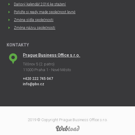
Daňový kalendář 2016 ke stažení
Pořiďte si ready made společnost levně
Změna sídla společnosti
Změna názvu společnosti
KONTAKTY
Prague Business Office s.r.o.
Těšnov 5 (2. patro)
11000 Praha 1 - Nové Město
+420 222 745 047
info@pbo.cz
2019 © Copyright Prague Business Office s.r.o.