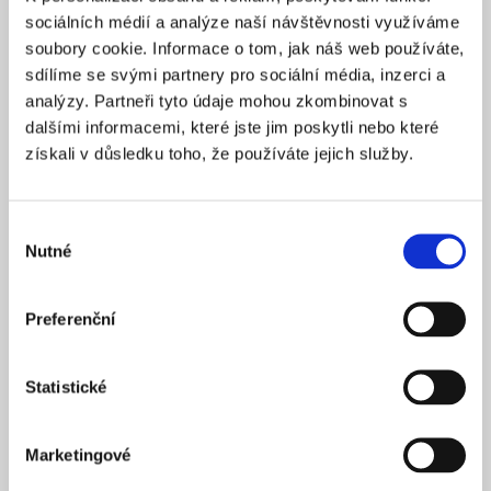
Praha 1
SÍDLO
sociálních médií a analýze naší návštěvnosti využíváme
2025
soubory cookie. Informace o tom, jak náš web používáte,
ZALOŽENO
sdílíme se svými partnery pro sociální média, inzerci a
15 900 Kč
CENA OD *
analýzy. Partneři tyto údaje mohou zkombinovat s
dalšími informacemi, které jste jim poskytli nebo které
REZERVOVAT
získali v důsledku toho, že používáte jejich služby.
NÁZEV SPOLEČNOSTI
Next Generation Edge s.r.o.
Výběr
Nutné
20 000 Kč
souhlasu
KAPITÁL
Praha 1
SÍDLO
Preferenční
2025
ZALOŽENO
15 900 Kč
CENA OD *
Statistické
REZERVOVAT
Marketingové
NÁZEV SPOLEČNOSTI