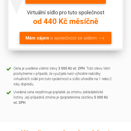
Virtuální sídlo pro tuto společnost
od 440 Kč měsíčně
Mám zájem
o společnost se sídlem
Cena je uvedena včetně slevy
3 000 Kč vč. DPH
. Tuto slevu Vám
poskytneme v případě, že využijete naší výhodné nabídky
virtuálních sídel pro tuto společnost a sídlo uhradíte na 1 nebo 2
roky dopředu.
Uvedená cena nezahrnuje poplatek za změnu zakladatelské
listiny. Její případná změna je zpoplateněna částkou
5 000 Kč
vč. DPH
.