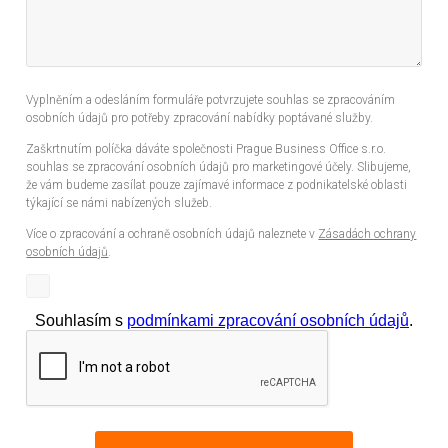
Vyplněním a odesláním formuláře potvrzujete souhlas se zpracováním
osobních údajů pro potřeby zpracování nabídky poptávané služby.
Zaškrtnutím políčka dáváte společnosti Prague Business Office s.r.o.
souhlas se zpracování osobních údajů pro marketingové účely. Slibujeme,
že vám budeme zasílat pouze zajímavé informace z podnikatelské oblasti
týkající se námi nabízených služeb.
Více o zpracování a ochraně osobních údajů naleznete v
Zásadách ochrany
osobních údajů
.
Souhlasím s
podmínkami zpracování osobních údajů
.