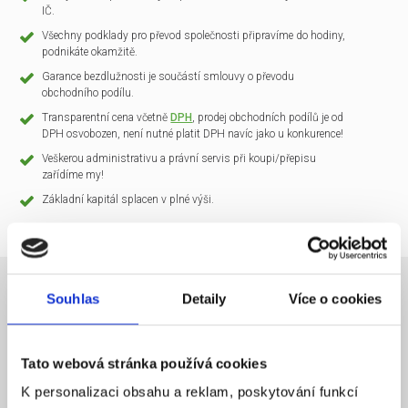
IČ.
Všechny podklady pro převod společnosti připravíme do hodiny,
podnikáte okamžitě.
Garance bezdlužnosti je součástí smlouvy o převodu
obchodního podílu.
Transparentní cena včetně
DPH
, prodej obchodních podílů je od
DPH osvobozen, není nutné platit DPH navíc jako u konkurence!
Veškerou administrativu a právní servis při koupi/přepisu
zařídíme my!
Základní kapitál splacen v plné výši.
Souhlas
Detaily
Více o cookies
NÁZEV SPOLEČNOSTI
CLARIO Systems s.r.o.
Tato webová stránka používá cookies
20 000 Kč
KAPITÁL
K personalizaci obsahu a reklam, poskytování funkcí
Praha 1
SÍDLO