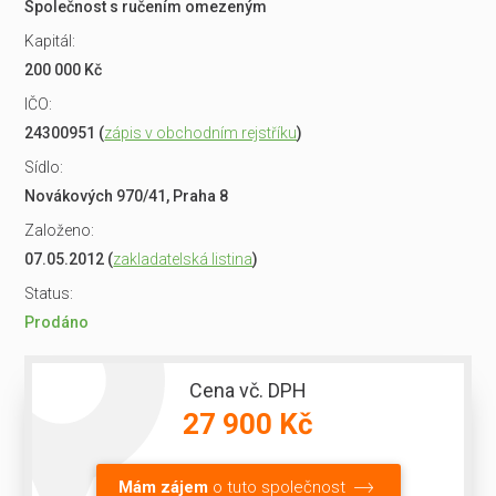
Společnost s ručením omezeným
Kapitál:
200 000 Kč
IČO:
24300951 (
zápis v obchodním rejstříku
)
Sídlo:
Novákových 970/41, Praha 8
Založeno:
07.05.2012 (
zakladatelská listina
)
Status:
Prodáno
Cena vč. DPH
27 900 Kč
Mám zájem
o tuto společnost