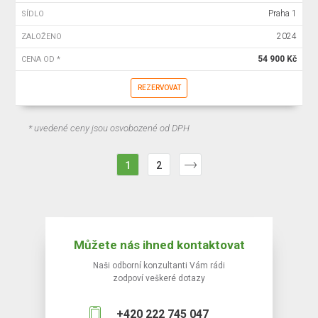
Praha 1
SÍDLO
2024
ZALOŽENO
54 900 Kč
CENA OD *
REZERVOVAT
* uvedené ceny jsou osvobozené od DPH
1
2
Můžete nás ihned kontaktovat
Naši odborní konzultanti Vám rádi
zodpoví veškeré dotazy
+420 222 745 047