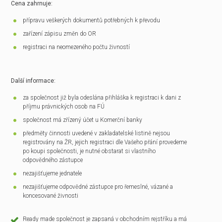
Cena zahrnuje:
přípravu veškerých dokumentů potřebných k převodu
zařízení zápisu změn do OR
registraci na neomezeného počtu živností
Další informace:
za společnost již byla odeslána přihláška k registraci k dani z
příjmu právnických osob na FÚ
společnost má zřízený účet u Komerční banky
předměty činnosti uvedené v zakladatelské listině nejsou
registrovány na ŽR, jejich registraci dle Vašeho přání provedeme
po koupi společnosti, je nutné obstarat si vlastního
odpovědného zástupce
nezajišťujeme jednatele
nezajišťujeme odpovědné zástupce pro řemeslné, vázané a
koncesované živnosti
Ready made společnost je zapsaná v obchodním rejstříku a má