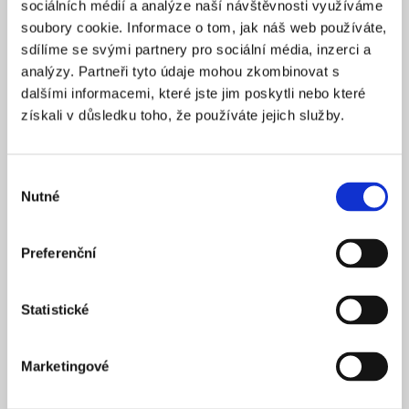
sociálních médií a analýze naší návštěvnosti využíváme
2025
ZALOŽENO
soubory cookie. Informace o tom, jak náš web používáte,
15 900 Kč
CENA OD *
sdílíme se svými partnery pro sociální média, inzerci a
analýzy. Partneři tyto údaje mohou zkombinovat s
REZERVOVAT
dalšími informacemi, které jste jim poskytli nebo které
získali v důsledku toho, že používáte jejich služby.
NÁZEV SPOLEČNOSTI
Next Generation Edge s.r.o.
Výběr
20 000 Kč
KAPITÁL
Nutné
souhlasu
Praha 1
SÍDLO
2025
ZALOŽENO
Preferenční
15 900 Kč
CENA OD *
Statistické
REZERVOVAT
Marketingové
NÁZEV SPOLEČNOSTI
Profi Zeronal s.r.o.