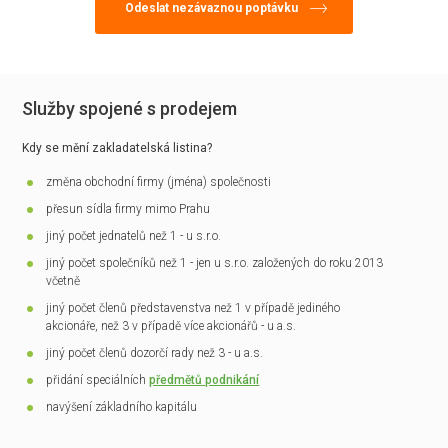
Služby spojené s prodejem
Kdy se mění zakladatelská listina?
změna obchodní firmy (jména) společnosti
přesun sídla firmy mimo Prahu
jiný počet jednatelů než 1 - u s.r.o.
jiný počet společníků než 1 - jen u s.r.o. založených do roku 2013
včetně
jiný počet členů představenstva než 1 v případě jediného
akcionáře, než 3 v případě více akcionářů - u a.s.
jiný počet členů dozorčí rady než 3 - u a.s.
přidání speciálních
předmětů podnikání
navýšení základního kapitálu