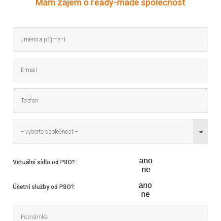
Mám zájem o ready-made společnost
-- vyberte společnost --
ano
Virtuální sídlo od PBO?
:
ne
ano
Účetní služby od PBO?
:
ne