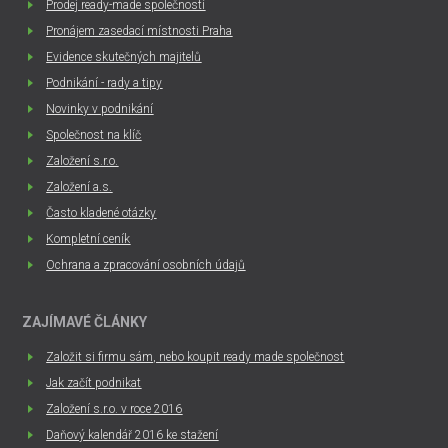
Prodej ready-made společností
Pronájem zasedací místnosti Praha
Evidence skutečných majitelů
Podnikání - rady a tipy
Novinky v podnikání
Společnost na klíč
Založení s.r.o.
Založení a.s.
Často kladené otázky
Kompletní ceník
Ochrana a zpracování osobních údajů
ZAJÍMAVÉ ČLÁNKY
Založit si firmu sám, nebo koupit ready made společnost
Jak začít podnikat
Založení s.r.o. v roce 2016
Daňový kalendář 2016 ke stažení