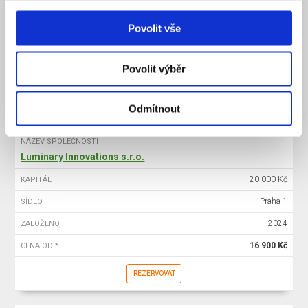
20 000 Kč
KAPITÁL
Povolit vše
Praha 1
SÍDLO
2025
ZALOŽENO
Povolit výběr
15 900 Kč
CENA OD *
REZERVOVAT
Odmítnout
NÁZEV SPOLEČNOSTI
Luminary Innovations s.r.o.
20 000 Kč
KAPITÁL
Praha 1
SÍDLO
2024
ZALOŽENO
16 900 Kč
CENA OD *
REZERVOVAT