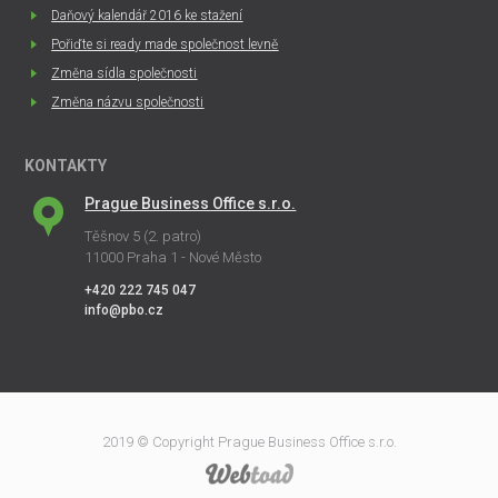
Daňový kalendář 2016 ke stažení
Pořiďte si ready made společnost levně
Změna sídla společnosti
Změna názvu společnosti
KONTAKTY
Prague Business Office s.r.o.
Těšnov 5 (2. patro)
11000 Praha 1 - Nové Město
+420 222 745 047
info@pbo.cz
2019 © Copyright Prague Business Office s.r.o.