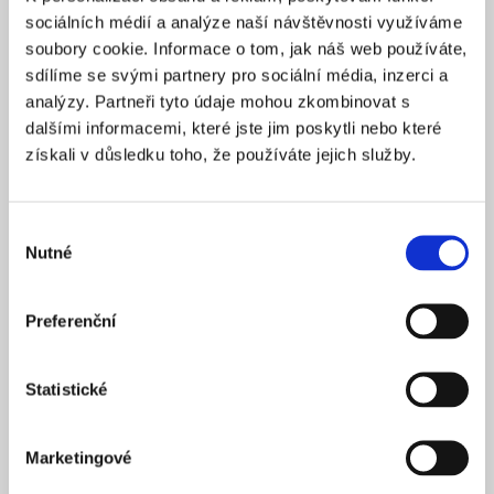
Praha 1
SÍDLO
sociálních médií a analýze naší návštěvnosti využíváme
2025
soubory cookie. Informace o tom, jak náš web používáte,
ZALOŽENO
sdílíme se svými partnery pro sociální média, inzerci a
15 900 Kč
CENA OD *
analýzy. Partneři tyto údaje mohou zkombinovat s
dalšími informacemi, které jste jim poskytli nebo které
REZERVOVAT
získali v důsledku toho, že používáte jejich služby.
NÁZEV SPOLEČNOSTI
Next Generation Edge s.r.o.
Výběr
Nutné
20 000 Kč
souhlasu
KAPITÁL
Praha 1
SÍDLO
Preferenční
2025
ZALOŽENO
15 900 Kč
CENA OD *
Statistické
REZERVOVAT
Marketingové
NÁZEV SPOLEČNOSTI