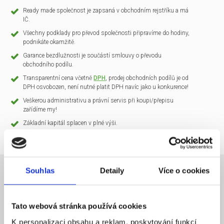
Ready made společnost je zapsaná v obchodním rejstříku a má
IČ.
Všechny podklady pro převod společnosti připravíme do hodiny,
podnikáte okamžitě.
Garance bezdlužnosti je součástí smlouvy o převodu
obchodního podílu.
Transparentní cena včetně
DPH
, prodej obchodních podílů je od
DPH osvobozen, není nutné platit DPH navíc jako u konkurence!
Veškerou administrativu a právní servis při koupi/přepisu
zařídíme my!
Základní kapitál splacen v plné výši.
Souhlas
Detaily
Více o cookies
NÁZEV SPOLEČNOSTI
CLARIO Systems s.r.o.
Tato webová stránka používá cookies
20 000 Kč
KAPITÁL
K personalizaci obsahu a reklam, poskytování funkcí