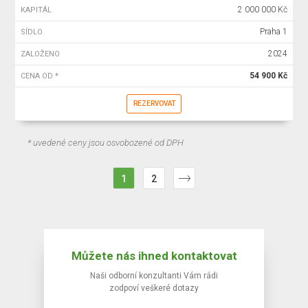
2 000 000 Kč
KAPITÁL
Praha 1
SÍDLO
2024
ZALOŽENO
54 900 Kč
CENA OD *
REZERVOVAT
* uvedené ceny jsou osvobozené od DPH
1
2
Můžete nás ihned kontaktovat
Naši odborní konzultanti Vám rádi
zodpoví veškeré dotazy