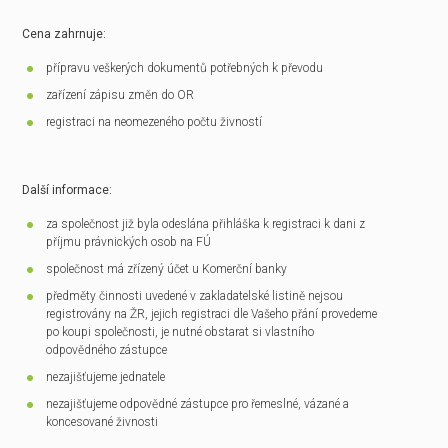
Cena zahrnuje:
přípravu veškerých dokumentů potřebných k převodu
zařízení zápisu změn do OR
registraci na neomezeného počtu živností
Další informace:
za společnost již byla odeslána přihláška k registraci k dani z
příjmu právnických osob na FÚ
společnost má zřízený účet u Komerční banky
předměty činnosti uvedené v zakladatelské listině nejsou
registrovány na ŽR, jejich registraci dle Vašeho přání provedeme
po koupi společnosti, je nutné obstarat si vlastního
odpovědného zástupce
nezajišťujeme jednatele
nezajišťujeme odpovědné zástupce pro řemeslné, vázané a
koncesované živnosti