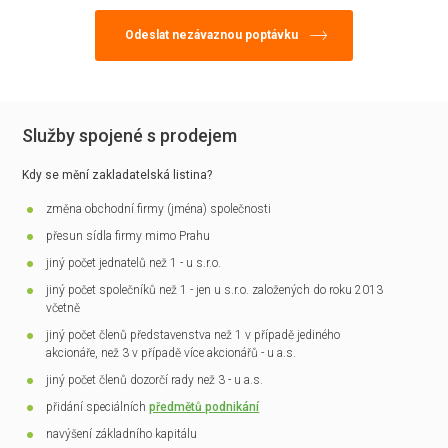
Služby spojené s prodejem
Kdy se mění zakladatelská listina?
změna obchodní firmy (jména) společnosti
přesun sídla firmy mimo Prahu
jiný počet jednatelů než 1 - u s.r.o.
jiný počet společníků než 1 - jen u s.r.o. založených do roku 2013
včetně
jiný počet členů představenstva než 1 v případě jediného
akcionáře, než 3 v případě více akcionářů - u a.s.
jiný počet členů dozorčí rady než 3 - u a.s.
přidání speciálních
předmětů podnikání
navýšení základního kapitálu