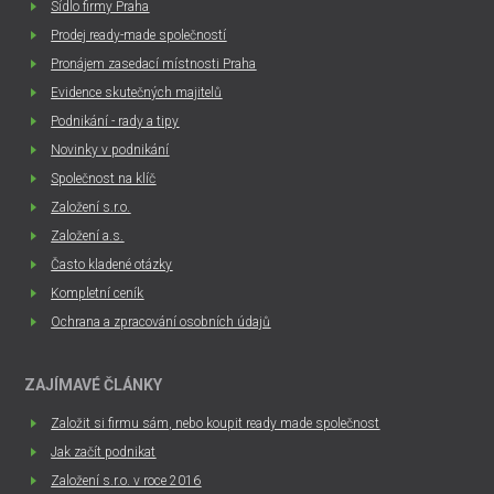
Sídlo firmy Praha
Prodej ready-made společností
Pronájem zasedací místnosti Praha
Evidence skutečných majitelů
Podnikání - rady a tipy
Novinky v podnikání
Společnost na klíč
Založení s.r.o.
Založení a.s.
Často kladené otázky
Kompletní ceník
Ochrana a zpracování osobních údajů
ZAJÍMAVÉ ČLÁNKY
Založit si firmu sám, nebo koupit ready made společnost
Jak začít podnikat
Založení s.r.o. v roce 2016