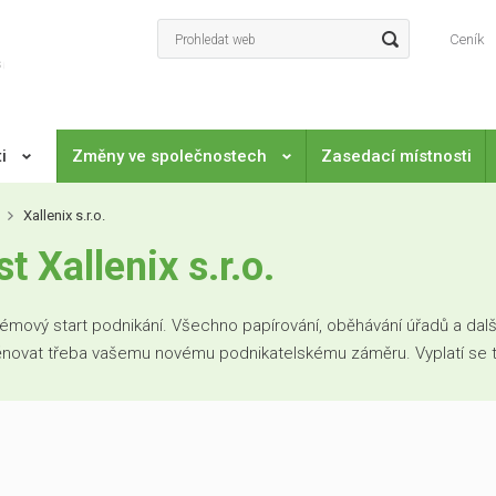
Ceník
ti
Změny ve společnostech
Zasedací místnosti
Xallenix s.r.o.
 Xallenix s.r.o.
mový start podnikání. Všechno papírování, oběhávání úřadů a další
věnovat třeba vašemu novému podnikatelskému záměru. Vyplatí se to. 