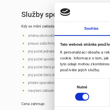
Služby spojené s prodejem
Kdy se mění zakladatelská listina?
Souhlas
změna obchodní firmy (jména) společnosti
přesun sídla firmy mimo Prahu
Tato webová stránka použív
jiný počet jednatelů než 1 - u s.r.o.
K personalizaci obsahu a re
cookie. Informace o tom, jak
jiný počet společníků než 1 - jen u s.r.o. založených d
tyto údaje mohou zkombinovat
jiný počet členů představenstva než 1 v případě jediné
používáte jejich služby.
jiný počet členů dozorčí rady než 3 - u a.s.
Výběr
přidání speciálních
předmětů podnikání
Nutné
souhlasu
navýšení základního kapitálu
Cena zahrnuje: