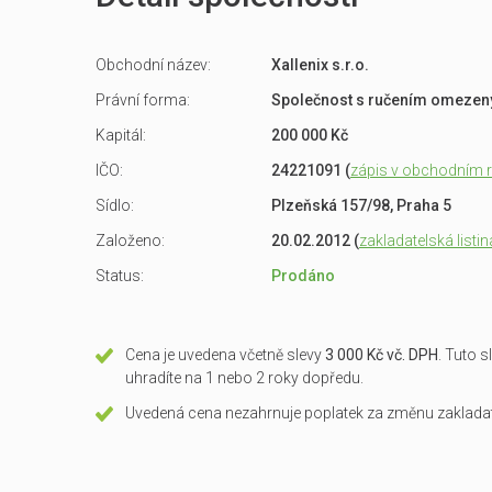
Obchodní název:
Xallenix s.r.o.
Právní forma:
Společnost s ručením omeze
Kapitál:
200 000 Kč
IČO:
24221091 (
zápis v obchodním re
Sídlo:
Plzeňská 157/98, Praha 5
Založeno:
20.02.2012 (
zakladatelská listin
Status:
Prodáno
Cena je uvedena včetně slevy
3 000 Kč vč. DPH
. Tuto 
uhradíte na 1 nebo 2 roky dopředu.
Uvedená cena nezahrnuje poplatek za změnu zakladate