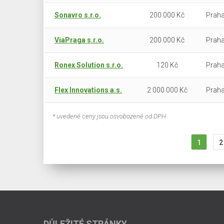
Sonavro s.r.o.
200 000 Kč
Praha
ViaPraga s.r.o.
200 000 Kč
Praha
Ronex Solution s.r.o.
120 Kč
Praha
Flex Innovations a.s.
2 000 000 Kč
Praha
* uvedené ceny jsou osvobozené od DPH
1
2
DŮLEŽITÉ STRÁNKY