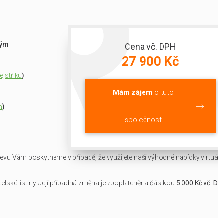
ným
Cena vč. DPH
27 900 Kč
jstříku
)
Mám zájem
o tuto
a
)
společnost
slevu Vám poskytneme v případě, že využijete naší výhodné nabídky virtuál
lské listiny. Její případná změna je zpoplateněna částkou
5 000 Kč vč. 