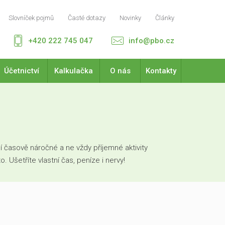
Slovníček pojmů
Časté dotazy
Novinky
Články
+420 222 745 047
info@pbo.cz
Účetnictví
Kalkulačka
O nás
Kontakty
 časově náročné a ne vždy příjemné aktivity
Ušetříte vlastní čas, peníze i nervy!