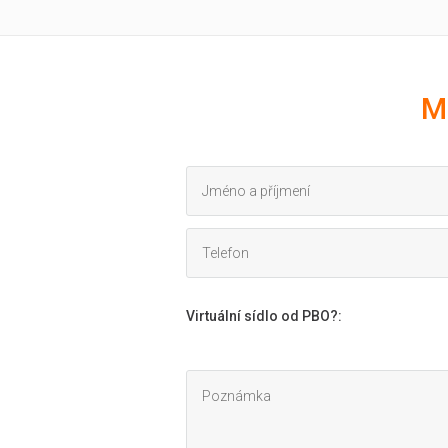
M
Virtuální sídlo od PBO?
: