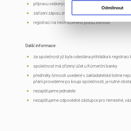
přípravu veškerých dokumentů potřebných k převodu
Odmítnout
zařízení zápisu změn do OR
registraci na neomezeného počtu živností
Další informace:
za společnost již byla odeslána přihláška k registrac
společnost má zřízený účet u Komerční banky
předměty činnosti uvedené v zakladatelské listině nejs
přání provedeme po koupi společnosti, je nutné obst
nezajišťujeme jednatele
nezajišťujeme odpovědné zástupce pro řemeslné, vá