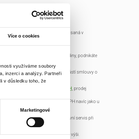
Ready made společnost je zapsaná v
Více o cookies
obchodním rejstříku a má IČ.
Všechny podklady pro převod
společnosti připravíme do hodiny, podnikáte
okamžitě.
ěvnosti využíváme soubory
Garance bezdlužnosti je součástí smlouvy o
, inzerci a analýzy. Partneři
převodu obchodního podílu.
li v důsledku toho, že
Transparentní cena včetně
DPH
, prodej
obchodních podílů je od DPH
osvobozen, není nutné platit DPH navíc jako u
konkurence!
Marketingové
Veškerou administrativu a právní servis při
koupi/přepisu zařídíme my!
Základní kapitál splacen v plné výši.