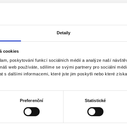
Detaily
á cookies
klam, poskytování funkcí sociálních médií a analýze naší návšt
 náš web používáte, sdílíme se svými partnery pro sociální média
o roku 2013 včetně
 s dalšími informacemi, které jste jim poskytli nebo které získa
ho akcionáře, než 3 v případě více akcionářů - u a.s.
Preferenční
Statistické