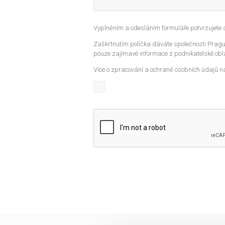
Vyplněním a odesláním formuláře potvrzujete
Zaškrtnutím políčka dáváte společnosti Prague
pouze zajímavé informace z podnikatelské obla
Více o zpracování a ochraně osobních údajů n