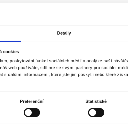
Detaily
á cookies
klam, poskytování funkcí sociálních médií a analýze naší návšt
 náš web používáte, sdílíme se svými partnery pro sociální média
o roku 2013 včetně
 s dalšími informacemi, které jste jim poskytli nebo které získa
ho akcionáře, než 3 v případě více akcionářů - u a.s.
Preferenční
Statistické