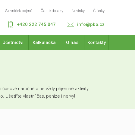
Slovníček pojmů
Časté dotazy
Novinky
Články
+420 222 745 047
info@pbo.cz
Účetnictví
Kalkulačka
O nás
Kontakty
 časově náročné a ne vždy příjemné aktivity
Ušetříte vlastní čas, peníze i nervy!