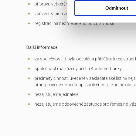
přípravu veškerých dokumentů potřebných k převodu
Odmítnout
zařízení zápisu změn do OR
registraci na neomezeného počtu živností
Další informace:
za společnost již byla odeslána přihláška k registrac
společnost má zřízený účet u Komerční banky
předměty činnosti uvedené v zakladatelské listině nejs
přání provedeme po koupi společnosti, je nutné obst
nezajišťujeme jednatele
nezajišťujeme odpovědné zástupce pro řemeslné, vá