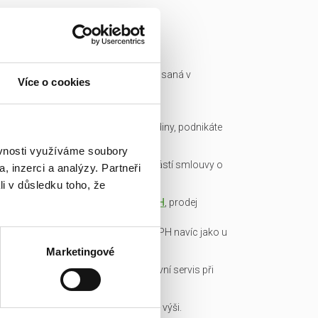
Ready made společnost je zapsaná v
Více o cookies
obchodním rejstříku a má IČ.
Všechny podklady pro převod
společnosti připravíme do hodiny, podnikáte
okamžitě.
ěvnosti využíváme soubory
Garance bezdlužnosti je součástí smlouvy o
, inzerci a analýzy. Partneři
převodu obchodního podílu.
li v důsledku toho, že
Transparentní cena včetně
DPH
, prodej
obchodních podílů je od DPH
osvobozen, není nutné platit DPH navíc jako u
konkurence!
Marketingové
Veškerou administrativu a právní servis při
koupi/přepisu zařídíme my!
Základní kapitál splacen v plné výši.