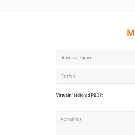
M
Virtuální sídlo od PBO?
: