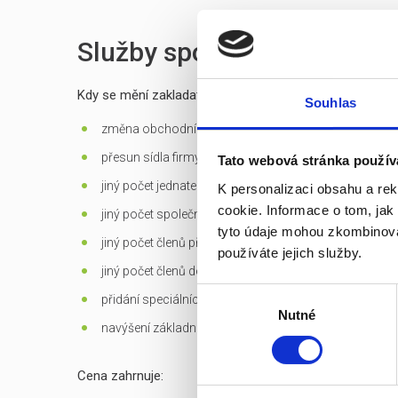
Služby spojené s prodejem
Kdy se mění zakladatelská listina?
Souhlas
změna obchodní firmy (jména) společnosti
přesun sídla firmy mimo Prahu
Tato webová stránka použív
jiný počet jednatelů než 1 - u s.r.o.
K personalizaci obsahu a re
cookie. Informace o tom, jak
jiný počet společníků než 1 - jen u s.r.o. založených d
tyto údaje mohou zkombinovat
jiný počet členů představenstva než 1 v případě jediné
používáte jejich služby.
jiný počet členů dozorčí rady než 3 - u a.s.
Výběr
přidání speciálních
předmětů podnikání
Nutné
souhlasu
navýšení základního kapitálu
Cena zahrnuje: