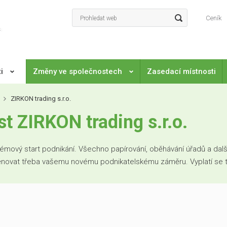
Ceník
ti
Změny ve společnostech
Zasedací místnosti
ZIRKON trading s.r.o.
 ZIRKON trading s.r.o.
mový start podnikání. Všechno papírování, oběhávání úřadů a další
věnovat třeba vašemu novému podnikatelskému záměru. Vyplatí se to. 