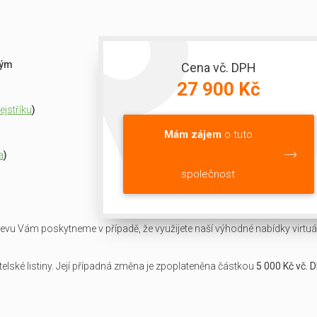
ným
Cena vč. DPH
27 900 Kč
jstříku
)
Mám zájem
o tuto
a
)
společnost
slevu Vám poskytneme v případě, že využijete naší výhodné nabídky virtuál
lské listiny. Její případná změna je zpoplateněna částkou
5 000 Kč vč. 