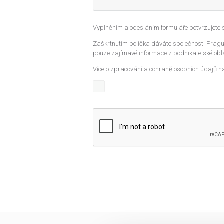
Vyplněním a odesláním formuláře potvrzujete
Zaškrtnutím políčka dáváte společnosti Prague
pouze zajímavé informace z podnikatelské obla
Více o zpracování a ochraně osobních údajů n