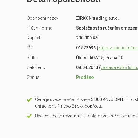
Obchodní název:
ZIRKON trading s.r.o.
Právní forma:
Společnost s ručením omeze
Kapitál:
200 000 Kč
IČO:
01572636 (
zápis v obchodním re
Sídlo:
Útulná 507/15, Praha 10
Založeno:
08.04.2013 (
zakladatelská listin
Status:
Prodáno
Cena je uvedena včetně slevy
3 000 Kč vč. DPH
. Tuto 
uhradíte na 1 nebo 2 roky dopředu.
Uvedená cena nezahrnuje poplatek za změnu zakladate