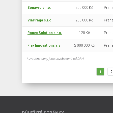
Sonavro s.r.o.
200 000 Kč
Praha
ViaPraga s.r.o.
200 000 Kč
Praha
Ronex Solution s.r.o.
120 Kč
Praha
Flex Innovations a.s.
2 000 000 Kč
Praha
* uvedené ceny jsou osvobozené od DPH
1
2
DŮLEŽITÉ STRÁNKY