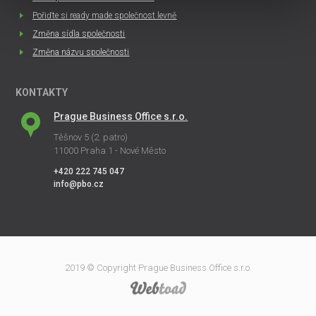
Pořiďte si ready made společnost levně
Změna sídla společnosti
Změna názvu společnosti
KONTAKTY
Prague Business Office s.r.o.
Těšnov 5 (2. patro)
11000 Praha 1 - Nové Město
+420 222 745 047
info@pbo.cz
2019 © Copyright Prague Business Office s.r.o.