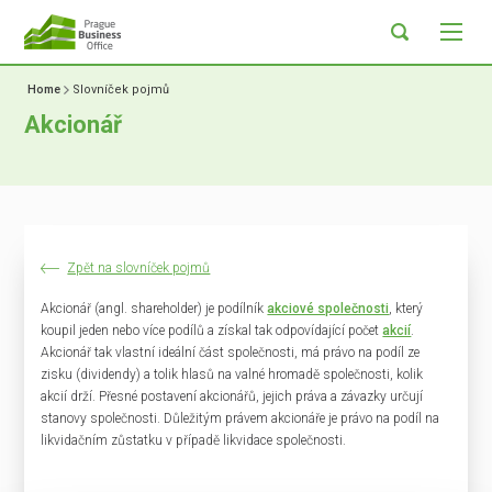
Home
Slovníček pojmů
Akcionář
Zpět na slovníček pojmů
Akcionář (angl. shareholder) je podílník
akciové společnosti
, který
koupil jeden nebo více podílů a získal tak odpovídající počet
akcií
.
Akcionář tak vlastní ideální část společnosti, má právo na podíl ze
zisku (dividendy) a tolik hlasů na valné hromadě společnosti, kolik
akcií drží. Přesné postavení akcionářů, jejich práva a závazky určují
stanovy společnosti. Důležitým právem akcionáře je právo na podíl na
likvidačním zůstatku v případě likvidace společnosti.