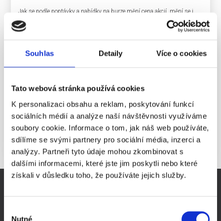
Jak se podle poptávky a nabídky na burze mění cena akcií, mění se i
hodnota pro vlastníky (shareholder value) celého podniku. Společnost
za svoje závazky odpovídá celým svým majetkem, musí pro případ
ztráty vytvářetrezervní fond, akcionář ale ručí jen svým podílem, tzn. že
akcionář neručí za závazky společnosti. Protože o složení dozorčí rady a
Souhlas
Detaily
Více o cookies
představenstva společnosti rozhoduje na valné hromadě většina, snaží
se velcí investoři získat tzv. kontrolní balík akcií (tj. v krajním případě
51% akcií, ve skutečnosti však často stačí i méně), který jim umožňuje
Tato webová stránka používá cookies
společnost ovládat a řídit. Pokud se například rozhodnou zvětšit
základní kapitál společnosti, tj. vydat další akcie, mohou tím tzv.
K personalizaci obsahu a reklam, poskytování funkcí
menšinové akcionáře citelně poškodit. Po zkušenostech z minulých let
sociálních médií a analýze naší návštěvnosti využíváme
tomu dnes brání zákon.
soubory cookie. Informace o tom, jak náš web používáte,
sdílíme se svými partnery pro sociální média, inzerci a
analýzy. Partneři tyto údaje mohou zkombinovat s
dalšími informacemi, které jste jim poskytli nebo které
získali v důsledku toho, že používáte jejich služby.
DŮLEŽITÉ STRÁNKY
Virtuální sídlo firmy
Výběr
Sídlo firmy Praha
Nutné
souhlasu