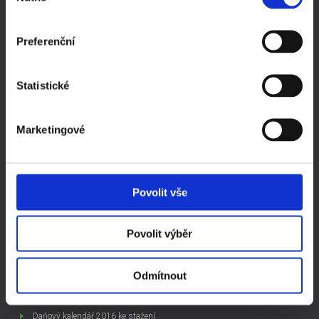
Prodej ready-made společností
Pronájem zasedací místnosti Praha
Preferenční
Evidence skutečných majitelů
Podnikání - rady a tipy
Statistické
Novinky v podnikání
Společnost na klíč
Založení s.r.o.
Marketingové
Založení a.s.
Často kladené otázky
Kompletní ceník
Povolit vše
Ochrana a zpracování osobních údajů
Povolit výběr
ZAJÍMAVÉ ČLÁNKY
Založit si firmu sám, nebo koupit ready made společnost
Odmítnout
Jak začít podnikat
Založení s.r.o. v roce 2016
Daňový kalendář 2016 ke stažení