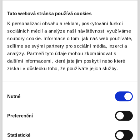
zápis společnosti do obchodního rejstříku, což trvá 5-10 pracovních
dnů.
Tato webová stránka používá cookies
K personalizaci obsahu a reklam, poskytování funkcí
sociálních médií a analýze naší návštěvnosti využíváme
Je důležité však uvést, že obě služby jsou velmi flexibilní. Je tedy
soubory cookie. Informace o tom, jak náš web používáte,
samozřejmě možné založit společnost na míru pro podnikatele se
sdílíme se svými partnery pro sociální média, inzerci a
standardními požadavky třeba proto, že chce být v obchodním rejstříku
zapsán jako první majitel a jednatel společnosti. Nebo naopak již
analýzy. Partneři tyto údaje mohou zkombinovat s
založenou ready made společnost lze prodat klientovi s tím, že se
dalšími informacemi, které jste jim poskytli nebo které
zakladatelský dokument změní notářským zápisem tak, aby vyhovoval
získali v důsledku toho, že používáte jejich služby.
specifickým požadavkům klienta.
Výběr
Služby Prague Business Office jsou velmi flexibilní. Kontaktujte naše
Nutné
souhlasu
konzultanty s konkrétním dotazem, určitě nalezneme optimální řešení.
Preferenční
Zpět na seznam článků
Statistické