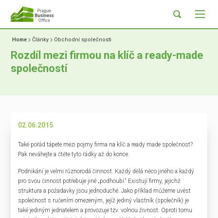
Home
Články
Obchodní společnosti
Rozdíl mezi firmou na klíč a ready-made
společností
02.06.2015
Také pořád tápete mezi pojmy firma na klíč a ready made společnost?
Pak neváhejte a čtěte tyto řádky až do konce.
Podnikání je velmi různorodá činnost. Každý dělá něco jiného a každý
pro svou činnost potřebuje jiné „podhoubí.“ Existují firmy, jejichž
struktura a požadavky jsou jednoduché. Jako příklad můžeme uvést
společnost s ručením omezeným, jejíž jediný vlastník (společník) je
také jediným jednatelem a provozuje tzv. volnou živnost. Oproti tomu