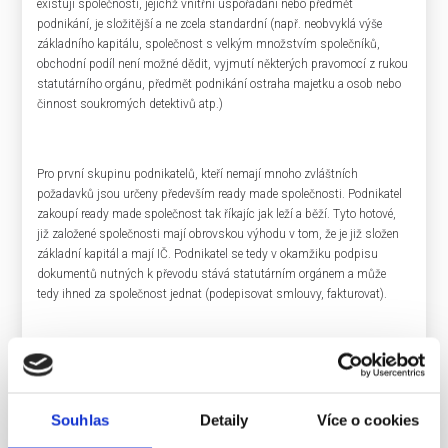
existují společnosti, jejichž vnitřní uspořádání nebo předmět
podnikání, je složitější a ne zcela standardní (např. neobvyklá výše
základního kapitálu, společnost s velkým množstvím společníků,
obchodní podíl není možné dědit, vyjmutí některých pravomocí z rukou
statutárního orgánu, předmět podnikání ostraha majetku a osob nebo
činnost soukromých detektivů atp.)
Pro první skupinu podnikatelů, kteří nemají mnoho zvláštních
požadavků jsou určeny především ready made společnosti. Podnikatel
zakoupí ready made společnost tak říkajíc jak leží a běží. Tyto hotové,
již založené společnosti mají obrovskou výhodu v tom, že je již složen
základní kapitál a mají IČ. Podnikatel se tedy v okamžiku podpisu
dokumentů nutných k převodu stává statutárním orgánem a může
tedy ihned za společnost jednat (podepisovat smlouvy, fakturovat).
Pro druhou skupinu – podnikatele se nadstandardními požadavky
nabízíme spíše možnost založit společnost na míru. Výhoda spočívá
především v tom, že zakladatelský dokument společnosti bude po
Souhlas
Detaily
Více o cookies
konzultaci s notářem sepsán přímo na míru specifických požadavků.
Nevýhodou může být nutnost složit základní kapitál a potřeba čekat na