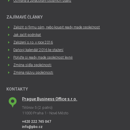
Ochrana a zpracování osobních údajů
ZAJÍMAVÉ ČLÁNKY
Založit si firmu sám, nebo koupit ready made společnost
Jak začít podnikat
Založení s.r.o. v roce 2016
Daňový kalendář 2016 ke stažení
Pořiďte si ready made společnost levně
Změna sídla společnosti
Změna názvu společnosti
KONTAKTY
Prague Business Office s.r.o.
Těšnov 5 (2. patro)
11000 Praha 1 - Nové Město
+420 222 745 047
info@pbo.cz