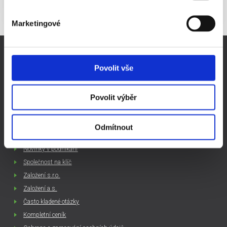
Marketingové
DŮLEŽITÉ STRÁNKY
Povolit vše
Virtuální sídlo firmy
Sídlo firmy Praha
Prodej ready-made společností
Povolit výběr
Pronájem zasedací místnosti Praha
Evidence skutečných majitelů
Odmítnout
Podnikání - rady a tipy
Novinky v podnikání
Společnost na klíč
Založení s.r.o.
Založení a.s.
Často kladené otázky
Kompletní ceník