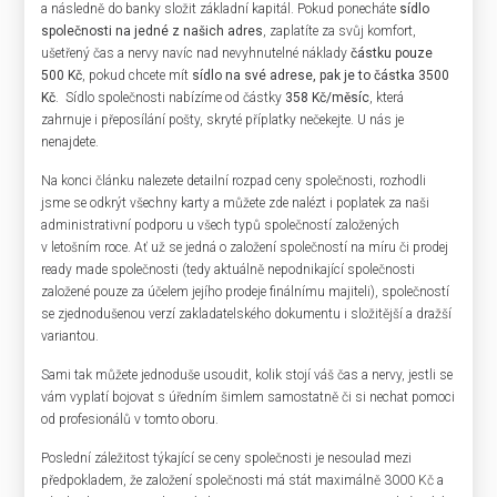
a následně do banky složit základní kapitál. Pokud ponecháte
sídlo
společnosti na jedné z našich adres
, zaplatíte za svůj komfort,
ušetřený čas a nervy navíc nad nevyhnutelné náklady
částku pouze
500 Kč
, pokud chcete mít
sídlo na své adrese, pak je to částka 3500
Kč
. Sídlo společnosti nabízíme od částky
358 Kč/měsíc
, která
zahrnuje i přeposílání pošty, skryté příplatky nečekejte. U nás je
nenajdete.
Na konci článku nalezete detailní rozpad ceny společnosti, rozhodli
jsme se odkrýt všechny karty a můžete zde nalézt i poplatek za naši
administrativní podporu u všech typů společností založených
v letošním roce. Ať už se jedná o založení společností na míru či prodej
ready made společnosti (tedy aktuálně nepodnikající společnosti
založené pouze za účelem jejího prodeje finálnímu majiteli), společností
se zjednodušenou verzí zakladatelského dokumentu i složitější a dražší
variantou.
Sami tak můžete jednoduše usoudit, kolik stojí váš čas a nervy, jestli se
vám vyplatí bojovat s úředním šimlem samostatně či si nechat pomoci
od profesionálů v tomto oboru.
Poslední záležitost týkající se ceny společnosti je nesoulad mezi
předpokladem, že založení společnosti má stát maximálně 3000 Kč a