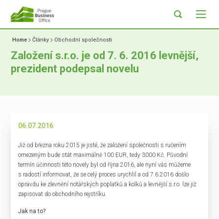
Home
Články
Obchodní společnosti
Založení s.r.o. je od 7. 6. 2016 levnější,
prezident podepsal novelu
06.07.2016
Již od března roku 2015 je jisté, že založení společnosti s ručením
omezeným bude stát maximálně 100 EUR, tedy 3000 Kč. Původní
termín účinnosti této novely byl od října 2016, ale nyní vás můžeme
s radostí informovat, že se celý proces urychlil a od 7.6.2016 došlo
opravdu ke zlevnění notářských poplatků a kolků a levnější s.r.o. lze již
zapisovat do obchodního rejstříku.
Jak na to?