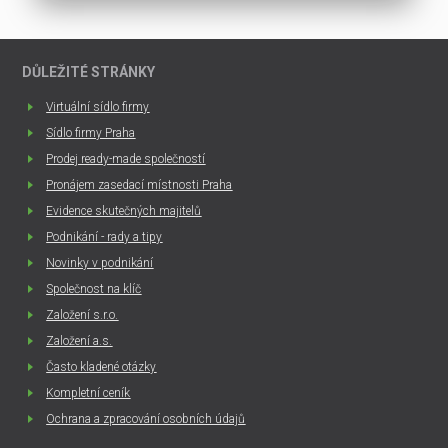
DŮLEŽITÉ STRÁNKY
Virtuální sídlo firmy
Sídlo firmy Praha
Prodej ready-made společností
Pronájem zasedací místnosti Praha
Evidence skutečných majitelů
Podnikání - rady a tipy
Novinky v podnikání
Společnost na klíč
Založení s.r.o.
Založení a.s.
Často kladené otázky
Kompletní ceník
Ochrana a zpracování osobních údajů