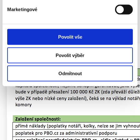
společenskou smlouvu měnit pouze dohodou všech společníků, a to
Marketingové
bez ohledu na to, zda se bude zasahovat do jejich práv či nikoli, nikoliv
rozhodnutím valné hromady. Rovněž nebude možné společnost zrušit
jinak, než dohodou společníků. Nebude možné ujednat pro
usnášeníschopnost a rozhodování valné hromady jiný počet hlasů, než
stanoví zákon.
Povolit vše
Povolit výběr
Odmítnout