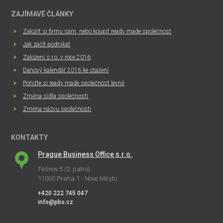
ZAJÍMAVÉ ČLÁNKY
Založit si firmu sám, nebo koupit ready made společnost
Jak začít podnikat
Založení s.r.o. v roce 2016
Daňový kalendář 2016 ke stažení
Pořiďte si ready made společnost levně
Změna sídla společnosti
Změna názvu společnosti
KONTAKTY
Prague Business Office s.r.o.
Těšnov 5 (2. patro)
11000 Praha 1 - Nové Město
+420 222 745 047
info@pbo.cz