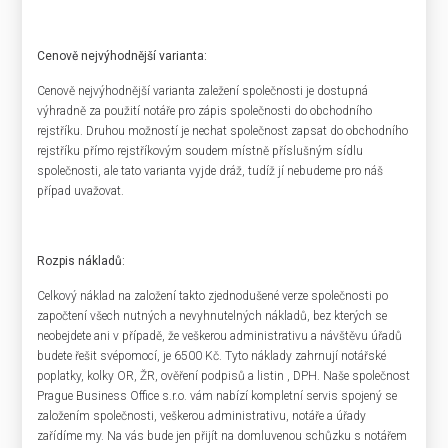
Cenově nejvýhodnější varianta:
Cenově nejvýhodnější varianta zaležení společnosti je dostupná
výhradně za použití notáře pro zápis společnosti do obchodního
rejstříku. Druhou možností je nechat společnost zapsat do obchodního
rejstříku přímo rejstříkovým soudem místně příslušným sídlu
společnosti, ale tato varianta vyjde dráž, tudíž jí nebudeme pro náš
případ uvažovat.
Rozpis nákladů:
Celkový náklad na založení takto zjednodušené verze společnosti po
započtení všech nutných a nevyhnutelných nákladů, bez kterých se
neobejdete ani v případě, že veškerou administrativu a návštěvu úřadů
budete řešit svépomocí, je 6500 Kč. Tyto náklady zahrnují notářské
poplatky, kolky OR, ŽR, ověření podpisů a listin , DPH. Naše společnost
Prague Business Office s.r.o. vám nabízí kompletní servis spojený se
založením společnosti, veškerou administrativu, notáře a úřady
zařídíme my. Na vás bude jen přijít na domluvenou schůzku s notářem