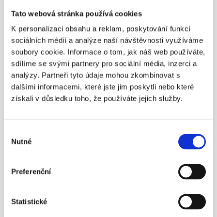
cenný papír představující podíl společníka, obsahuje jeho
Tato webová stránka používá cookies
určení a převádí se rubopisem, smlouva není nutná,
pracuje se s ním tedy podobně jako s akcií)
K personalizaci obsahu a reklam, poskytování funkcí
vkladová povinnost musí být splněna v penězích
sociálních médií a analýze naší návštěvnosti využíváme
soubory cookie. Informace o tom, jak náš web používáte,
výše vkladu připadající na podíl není omezena
sdílíme se svými partnery pro sociální média, inzerci a
vklad nemusí být splacen v plné výši, před zápisem
společnosti do OR postačí na každý peněžitý vklad
analýzy. Partneři tyto údaje mohou zkombinovat s
nejméně 30%
dalšími informacemi, které jste jim poskytli nebo které
získali v důsledku toho, že používáte jejich služby.
- počet jednatelů a způsob jejich jednání není omezen
Výběr
Konkrétní nevýhody společenské smlouvy obsahující jen povinné
Nutné
souhlasu
náležitosti:
Společenská smlouva obsahující jen povinné náležitosti stanovené
Preferenční
zákonem bude mít pro fungování společnosti řadu důsledků, které
společníci při založení musí zvážit. Nebude možné do společenské
smlouvy zahrnout jakékoli dispozitivní ujednání (v zákoně je uvozeno
Statistické
např. slovy „stanoví-li tak společenská smlouva“ nebo „neurčí-li
společenská smlouva jinak“). Důsledkem tak např. bude možné