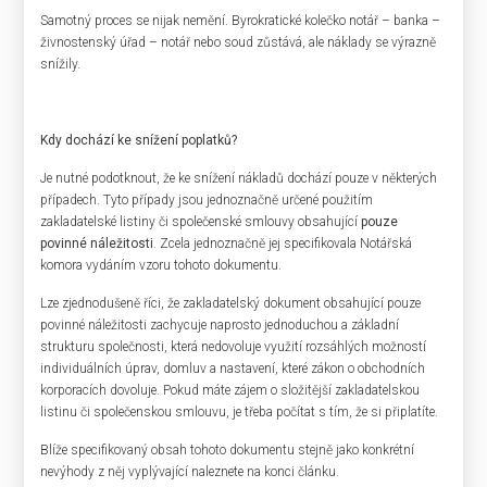
Samotný proces se nijak nemění. Byrokratické kolečko notář – banka –
živnostenský úřad – notář nebo soud zůstává, ale náklady se výrazně
snížily.
Kdy dochází ke snížení poplatků?
Je nutné podotknout, že ke snížení nákladů dochází pouze v některých
případech. Tyto případy jsou jednoznačně určené použitím
zakladatelské listiny či společenské smlouvy obsahující
pouze
povinné náležitosti
. Zcela jednoznačně jej specifikovala Notářská
komora vydáním vzoru tohoto dokumentu.
Lze zjednodušeně říci, že zakladatelský dokument obsahující pouze
povinné náležitosti zachycuje naprosto jednoduchou a základní
strukturu společnosti, která nedovoluje využití rozsáhlých možností
individuálních úprav, domluv a nastavení, které zákon o obchodních
korporacích dovoluje. Pokud máte zájem o složitější zakladatelskou
listinu či společenskou smlouvu, je třeba počítat s tím, že si připlatíte.
Blíže specifikovaný obsah tohoto dokumentu stejně jako konkrétní
nevýhody z něj vyplývající naleznete na konci článku.