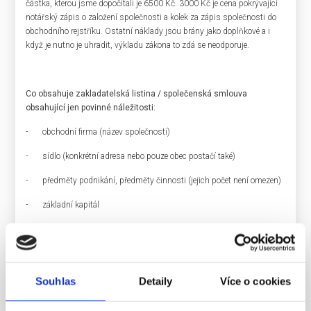
částka, kterou jsme dopočítali je 6500 Kč. 3000 Kč je cena pokrývající
notářský zápis o založení společnosti a kolek za zápis společnosti do
obchodního rejstříku. Ostatní náklady jsou brány jako doplňkové a i
když je nutno je uhradit, výkladu zákona to zdá se neodporuje.
Co obsahuje zakladatelská listina / společenská smlouva
obsahující jen povinné náležitosti:
- obchodní firma (název společnosti)
- sídlo (konkrétní adresa nebo pouze obec postačí také)
- předměty podnikání, předměty činnosti (jejich počet není omezen)
- základní kapitál
jeho výše není omezena
podíl společníka je vždy základní (jiné druhy podílů jsou
spojeny s jinými druhy práv společníka, avšak pro případ
levného s.r.o. je nelze využít)
Souhlas
Detaily
Více o cookies
společník nemůže mít více podílů stejného druhu
podíl může být představován kmenovým listem (je to