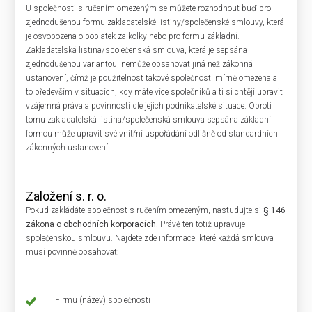
U společnosti s ručením omezeným se můžete rozhodnout buď pro
zjednodušenou formu zakladatelské listiny/společenské smlouvy, která
je osvobozena o poplatek za kolky nebo pro formu základní.
Zakladatelská listina/společenská smlouva, která je sepsána
zjednodušenou variantou, nemůže obsahovat jiná než zákonná
ustanovení, čímž je použitelnost takové společnosti mírně omezena a
to především v situacích, kdy máte více společníků a ti si chtějí upravit
vzájemná práva a povinnosti dle jejich podnikatelské situace. Oproti
tomu zakladatelská listina/společenská smlouva sepsána základní
formou může upravit své vnitřní uspořádání odlišně od standardních
zákonných ustanovení.
Založení s. r. o.
Pokud zakládáte společnost s ručením omezeným, nastudujte si
§
146
zákona o obchodních korporacích
. Právě ten totiž upravuje
společenskou smlouvu. Najdete zde informace, které každá smlouva
musí povinně obsahovat:
Firmu (název) společnosti