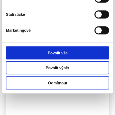
hodnotu, popř. jejich omezení či zda jsou akcie
imobilizovány, práva spojená s akciemi, počet hlasů na
akcii a celkový počet hlasů ve společnosti
Statistické
Kolik akcií který zakladatel upisuje, za jaký emisní kurs,
způsob a lhůtu pro splácení emisního kursu a jakým
vkladem bude emisní kurs splacen,
Marketingové
Který vnitřní systém (monistický či dualistický) byl
zvolen a pravidla určení počtu členů představenstva nebo
dozorčí rady,
Koho zakladatelé určují členy orgánů společnosti, kteří
Povolit vše
mají být podle stanov voleni valnou hromadou,
Určení správce vkladů
Povolit výběr
Mají-li být vydány akcie jako zaknihované cenné papíry,
čísla majetkových účtů, na které mají být zaknihované
akcie vydány
Odmítnout
Vydané náklady při založení a.s.