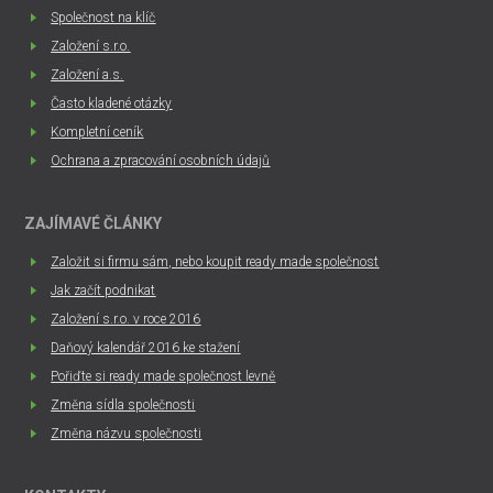
Společnost na klíč
Založení s.r.o.
Založení a.s.
Často kladené otázky
Kompletní ceník
Ochrana a zpracování osobních údajů
ZAJÍMAVÉ ČLÁNKY
Založit si firmu sám, nebo koupit ready made společnost
Jak začít podnikat
Založení s.r.o. v roce 2016
Daňový kalendář 2016 ke stažení
Pořiďte si ready made společnost levně
Změna sídla společnosti
Změna názvu společnosti