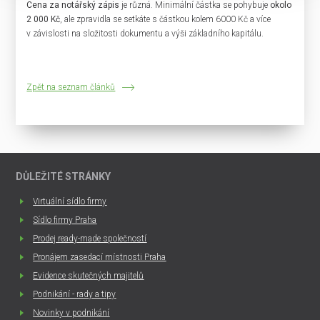
Cena za notářský zápis
je různá. Minimální částka se pohybuje
okolo
2 000 Kč
, ale zpravidla se setkáte s částkou kolem 6000 Kč a více
v závislosti na složitosti dokumentu a výši základního kapitálu.
Zpět na seznam článků
DŮLEŽITÉ STRÁNKY
Virtuální sídlo firmy
Sídlo firmy Praha
Prodej ready-made společností
Pronájem zasedací místnosti Praha
Evidence skutečných majitelů
Podnikání - rady a tipy
Novinky v podnikání