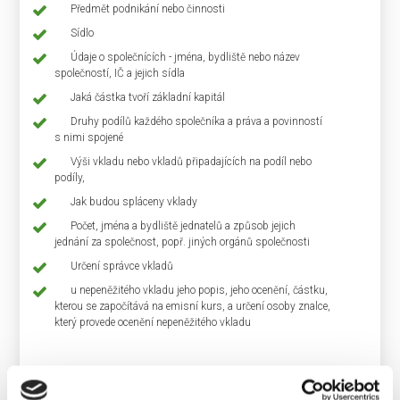
Předmět podnikání nebo činnosti
Sídlo
Údaje o společnících - jména, bydliště nebo název
společností, IČ a jejich sídla
Jaká částka tvoří základní kapitál
Druhy podílů každého společníka a práva a povinností
s nimi spojené
Výši vkladu nebo vkladů připadajících na podíl nebo
podíly,
Jak budou spláceny vklady
Počet, jména a bydliště jednatelů a způsob jejich
jednání za společnost, popř. jiných orgánů společnosti
Určení správce vkladů
u nepeněžitého vkladu jeho popis, jeho ocenění, částku,
kterou se započítává na emisní kurs, a určení osoby znalce,
který provede ocenění nepeněžitého vkladu
U zápisu společenské smlouvy nemusí být nutně přítomni zakladatelé