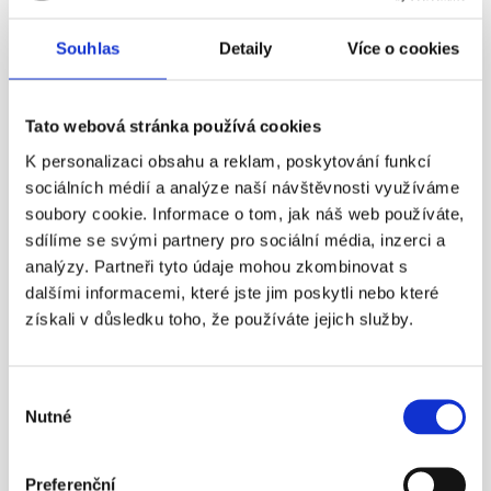
firmy. V případě, že si
necháte založit společnost na míru,
vyřídí to za
vás profesionálové. Jen musíte napsat
plnou moc
zmocněnci. Tuto
Souhlas
Detaily
Více o cookies
plnou moc následně přiložíte ke společenské smlouvě, tato plná moc
musí být sepsána formou notářského zápisu.
Tato webová stránka používá cookies
Založení a.s.
K personalizaci obsahu a reklam, poskytování funkcí
Akciové společnosti se v minulosti rozdělovaly na ty, které poskytují
sociálních médií a analýze naší návštěvnosti využíváme
veřejnou nabídku akcií a na ty, které tuto možnost nenabízely. Od
soubory cookie. Informace o tom, jak náš web používáte,
veřejné nabídky se však již upustilo a setkáme se pouze s druhou
sdílíme se svými partnery pro sociální média, inzerci a
variantou, kdy zakladatelé upisují akcie na celý základní kapitál.
analýzy. Partneři tyto údaje mohou zkombinovat s
Stanovy akciové společností upravuje
§ 250 zákona o obchodních
dalšími informacemi, které jste jim poskytli nebo které
korporacích a povinné jsou tyto údaje:
získali v důsledku toho, že používáte jejich služby.
Firmu (název) společnosti
Výběr
Sídlo
Nutné
souhlasu
Předmět podnikání nebo činnosti
Návrh výše základního kapitálu
Preferenční
Podobu, formu a druh akcií, jejich počet a jmenovitou