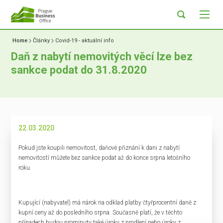
Home
Články
Covid-19 - aktuální info
Daň z nabytí nemovitých věcí lze bez
sankce podat do 31.8.2020
22.03.2020
Pokud jste koupili nemovitost, daňové přiznání k dani z nabytí
nemovitostí můžete bez sankce podat až do konce srpna letošního
roku.
Kupující (nabyvatel) má nárok na odklad platby čtyřprocentní daně z
kupní ceny až do posledního srpna. Současně platí, že v těchto
případech budou prominuty také úroky z prodlení nebo úroky z