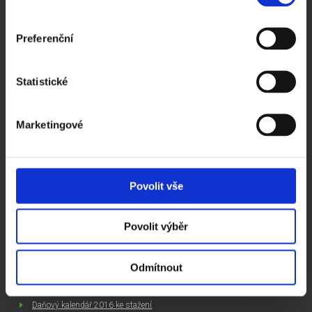
Prodej ready-made společností
Pronájem zasedací místnosti Praha
Preferenční
Evidence skutečných majitelů
Podnikání - rady a tipy
Novinky v podnikání
Statistické
Společnost na klíč
Založení s.r.o.
Marketingové
Založení a.s.
Často kladené otázky
Kompletní ceník
Povolit vše
Ochrana a zpracování osobních údajů
Povolit výběr
ZAJÍMAVÉ ČLÁNKY
Založit si firmu sám, nebo koupit ready made společnost
Odmítnout
Jak začít podnikat
Založení s.r.o. v roce 2016
Daňový kalendář 2016 ke stažení