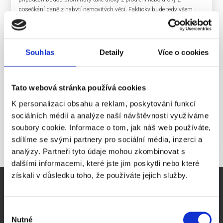
posečkání daně z nabytí nemovitých věcí. Fakticky bude tedy všem
daňovým poplatníkům automaticky umožněno podat daňové přiznání
k dani z nabytí domů, bytů, pozemků, garáží a podobně a uhradit tuto
daň až o pět měsíců později.
Souhlas
Detaily
Více o cookies
Zdroj:
https://www.mfcr.cz/cs/aktualne/tiskove-
zpravy/2020/ulevy-v-danove-oblasti-se-rozsiri-37943
Tato webová stránka používá cookies
K personalizaci obsahu a reklam, poskytování funkcí
sociálních médií a analýze naší návštěvnosti využíváme
Zpět na seznam článků
soubory cookie. Informace o tom, jak náš web používáte,
sdílíme se svými partnery pro sociální média, inzerci a
analýzy. Partneři tyto údaje mohou zkombinovat s
dalšími informacemi, které jste jim poskytli nebo které
získali v důsledku toho, že používáte jejich služby.
DŮLEŽITÉ STRÁNKY
Virtuální sídlo firmy
Výběr
Sídlo firmy Praha
Nutné
souhlasu