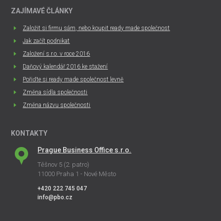
ZAJÍMAVÉ ČLÁNKY
Založit si firmu sám, nebo koupit ready made společnost
Jak začít podnikat
Založení s.r.o. v roce 2016
Daňový kalendář 2016 ke stažení
Pořiďte si ready made společnost levně
Změna sídla společnosti
Změna názvu společnosti
KONTAKTY
Prague Business Office s.r.o.
Těšnov 5 (2. patro)
11000 Praha 1 - Nové Město
+420 222 745 047
info@pbo.cz