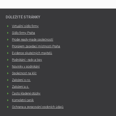
DŮLEŽITÉ STRÁNKY
Virtuální sídlo firmy
Sídlo firmy Praha
Prodej ready-made společností
Pronájem zasedací místnosti Praha
Evidence skutečných majitelů
Podnikání - rady a tipy
Novinky v podnikání
Společnost na klíč
Založení s.r.o.
Založení a.s.
Často kladené otázky
Kompletní ceník
Ochrana a zpracování osobních údajů