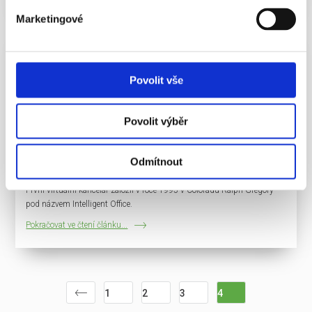
Marketingové
07.10.2014
Virtuální sídla
Co je to virtuální sídlo
Povolit vše
Virtuální sídlo nebo virtuální kancelář je služba určená podnikatelům.
Poskytovatel virtuálního sídla pronajímá zákazníkovi – právnické osobě
Povolit výběr
– adresu za účelem jejího zápisu do obchodního rejstříku, jakožto
zákazníkova sídla. (V případě podnikající fyzické osoby se jedná o
adresu místa podnikání zapsanou v živnostenském rejstříku.)
Odmítnout
Nerozumí se jím fyzické využívání prostor a ve valné většině případů se
jedná o společný nájem/podnájem s dalšími nájemci/podnájemci.
První virtuální kancelář založil v roce 1995 v Coloradu Ralph Gregory
pod názvem Intelligent Office.
Pokračovat ve čtení článku...
1
2
3
4