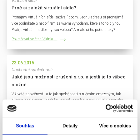
Virtuální sídla
Proč si založit virtuální sídlo?
Pronájmy virtuálních sídel zažívají boom. Jednu adresu si pronajímá
více podnikatelů nebo firem se všemi výhodami, které z toho plynou.
Proč je virtuální sídlo chytrou volbou? A máte si ho pořídit taky?
Pokračovat ve čtení článku...
23.06.2015
Obchodní společnosti
Jaké jsou možnosti zrušení s.r.o. a jestli je to vůbec
možné
V životě společnosti, a to jak společnosti s ručením omezeným, tak
akciové společnosti, dochází čas od času k okamžiku, kdy je potřeba
nějak její podnikatelskou činnost uzavřít a společnost zrušit.
Pokračovat ve čtení článku...
Souhlas
Detaily
Více o cookies
10.06.2015