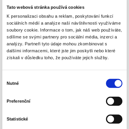
Obchodní společnosti
Tato webová stránka používá cookies
Co je výhodnější: Založit si firmu sám nebo koupit
K personalizaci obsahu a reklam, poskytování funkcí
ready made společnost?
sociálních médií a analýze naší návštěvnosti využíváme
Založení společnosti a start podnikání je záležitost, která vyžaduje od
soubory cookie. Informace o tom, jak náš web používáte,
podnikatele odvahu. A to nejen proto, že podnikání je chtě nechtě
sdílíme se svými partnery pro sociální média, inzerci a
rizikové, ale také proto, že jeho počátek, a bohužel nejen ten, provází
analýzy. Partneři tyto údaje mohou zkombinovat s
nemalý boj s úředním šimlem. Podnikatel musí navštívit množství
dalšími informacemi, které jste jim poskytli nebo které
úřadů a vyčkat mnoho správních lhůt, než podepíše první smlouvu či
získali v důsledku toho, že používáte jejich služby.
vystaví první fakturu.
Pokračovat ve čtení článku...
Výběr
Nutné
souhlasu
02.06.2015
Obchodní společnosti
Rozdíl mezi firmou na klíč a ready-made společností
Preferenční
Také pořád tápete mezi pojmy firma na klíč a ready made společnost?
Pak neváhejte a čtěte tyto řádky až do konce.
Statistické
Pokračovat ve čtení článku...